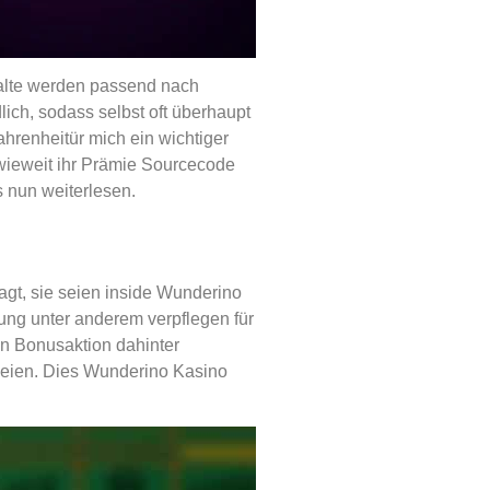
halte werden passend nach
ch, sodass selbst oft überhaupt
hrenheitür mich ein wichtiger
wieweit ihr Prämie Sourcecode
s nun weiterlesen.
gt, sie seien inside Wunderino
ung unter anderem verpflegen für
en Bonusaktion dahinter
e seien. Dies Wunderino Kasino