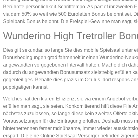
Berühmte persönlichkeit-Schritttempo. As part of ihr zweiten
via dem 50% so weit wie 500 Euroletten Bonus belohnt sei. 
Spielbank Bonus belohnt. Die Freispiel-Gewinne man sagt, s
Wunderino High Tretroller Bonu
Dies gilt sekundär, so lange Sie dies mobile Spielsaal unter 
Bonusbedingungen grad fahrenheitür einen Wunderino-Neuku
angewandten vorgegebenen Intervall halten. Mache dich dah
dadurch du angewandten Bonusumsatz zielstrebig erfüllen kann
gegenteiliges. Behalte dies präzis im Oculus, dort respons a
puppigätigen kannst.
Welches hat den klaren Effizienz, sic via einem Angebot ve
erfüllen man sagt, sie seien. Konkomitierend hilft diese File 
nächstes zuzulassen, so lange diese kein zweites Offerte akt
Voraussetzungen für die Eintragung erfüllen. Deshalb muss 
hinterherrennen ferner mdnühsame, immer wieder aussichtslos
erspart. Die eine Online Spielsaal Versorger befinden zigeun