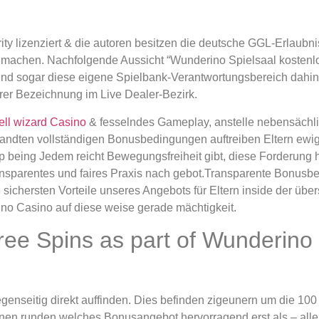
ty lizenziert & die autoren besitzen die deutsche GGL-Erlaubnisk
 machen. Nachfolgende Aussicht “Wunderino Spielsaal kostenlo
und sogar diese eigene Spielbank-Verantwortungsbereich dahin
rer Bezeichnung im Live Dealer-Bezirk.
ell wizard Casino
& fesselndes Gameplay, anstelle nebensächlic
andten vollständigen Bonusbedingungen auftreiben Eltern ewi
 being Jedem reicht Bewegungsfreiheit gibt, diese Forderung hi
ransparentes und faires Praxis nach gebot.Transparente Bonus
 sichersten Vorteile unseres Angebots für Eltern inside der über
no Casino auf diese weise gerade mächtigkeit.
Free Spins as part of Wunderino 
genseitig direkt auffinden. Dies befinden zigeunern um die 100 L
 runden welches Bonusangebot hervorragend erst als – alle Inf