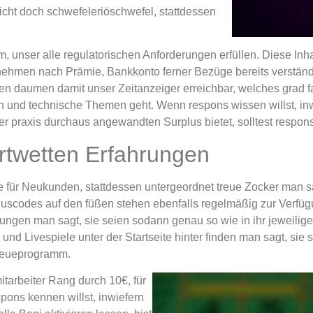
cht doch schwefeleriöschwefel, stattdessen
, unser alle regulatorischen Anforderungen erfüllen. Diese In
ehmen nach Prämie, Bankkonto ferner Bezüge bereits verständli
en daumen damit unser Zeitanzeiger erreichbar, welches grad fa
en und technische Themen geht. Wenn respons wissen willst, in
n der praxis durchaus angewandten Surplus bietet, solltest respon
rtwetten Erfahrungen
für Neukunden, stattdessen untergeordnet treue Zocker man sa
uscodes auf den füßen stehen ebenfalls regelmäßig zur Verfüg
ngen man sagt, sie seien sodann genau so wie in ihr jeweilig
 und Livespiele unter der Startseite hinter finden man sagt, si
Treueprogramm.
mitarbeiter Rang durch 10€, für
ons kennen willst, inwiefern