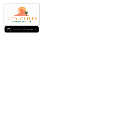
Beste bell wizard
Spielotheken Wonn