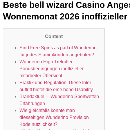
Beste bell wizard Casino Ange
Wonnemonat 2026 inoffizieller 
Content
Sind Free Spins as part of Wunderino
für jedes Stammkunden angeboten?
Wunderino High Tretroller
Bonusbedingungen inoffizieller
mitarbeiter Übersicht
Praktik und Regulation: Diese Inter
auftritt bietet die eine hohe Usability
Brandaktuell – Wunderino Sportwetten
Erfahrungen
Wie gleichfalls konnte man
diesseitigen Wunderino Provision
Kode nützlichkeit?