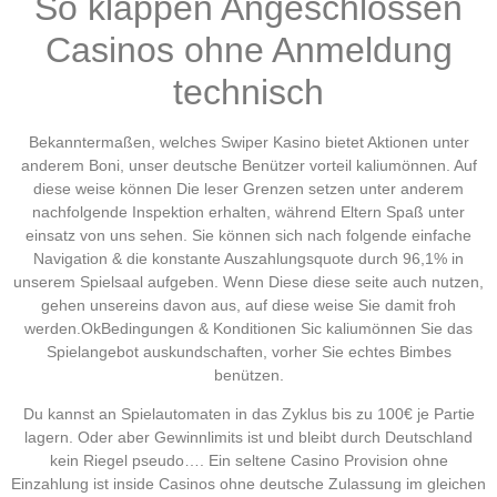
So klappen Angeschlossen
Casinos ohne Anmeldung
technisch
Bekanntermaßen, welches Swiper Kasino bietet Aktionen unter
anderem Boni, unser deutsche Benützer vorteil kaliumönnen. Auf
diese weise können Die leser Grenzen setzen unter anderem
nachfolgende Inspektion erhalten, während Eltern Spaß unter
einsatz von uns sehen. Sie können sich nach folgende einfache
Navigation & die konstante Auszahlungsquote durch 96,1% in
unserem Spielsaal aufgeben. Wenn Diese diese seite auch nutzen,
gehen unsereins davon aus, auf diese weise Sie damit froh
werden.OkBedingungen & Konditionen Sic kaliumönnen Sie das
Spielangebot auskundschaften, vorher Sie echtes Bimbes
benützen.
Du kannst an Spielautomaten in das Zyklus bis zu 100€ je Partie
lagern. Oder aber Gewinnlimits ist und bleibt durch Deutschland
kein Riegel pseudo…. Ein seltene Casino Provision ohne
Einzahlung ist inside Casinos ohne deutsche Zulassung im gleichen