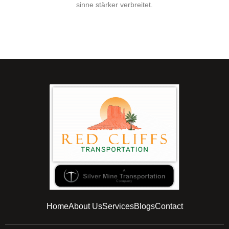
sinne stärker verbreitet.
Home
About Us
Services
Blogs
Contact