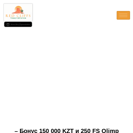
– Бонус 150 000 KZT и 250
FS Olimp Казино.3768
– Бонус 150 000 KZT и 250 FS Olimp