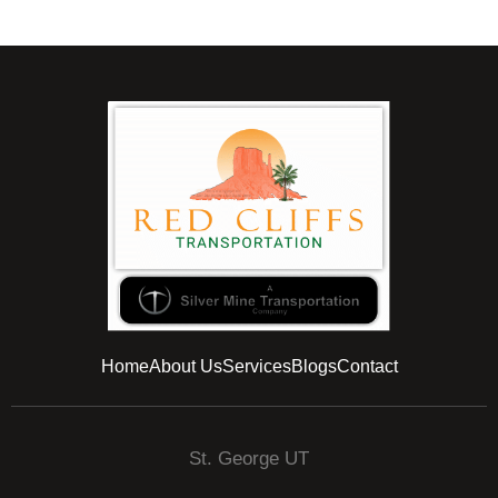
Home
About Us
Services
Blogs
Contact
St. George UT