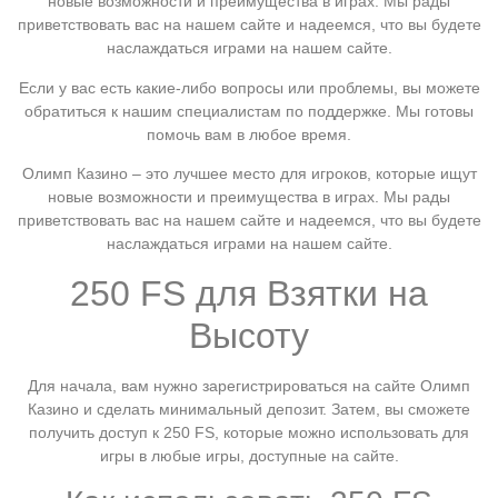
новые возможности и преимущества в играх. Мы рады
приветствовать вас на нашем сайте и надеемся, что вы будете
наслаждаться играми на нашем сайте.
Если у вас есть какие-либо вопросы или проблемы, вы можете
обратиться к нашим специалистам по поддержке. Мы готовы
помочь вам в любое время.
Олимп Казино – это лучшее место для игроков, которые ищут
новые возможности и преимущества в играх. Мы рады
приветствовать вас на нашем сайте и надеемся, что вы будете
наслаждаться играми на нашем сайте.
250 FS для Взятки на
Высоту
Для начала, вам нужно зарегистрироваться на сайте Олимп
Казино и сделать минимальный депозит. Затем, вы сможете
получить доступ к 250 FS, которые можно использовать для
игры в любые игры, доступные на сайте.