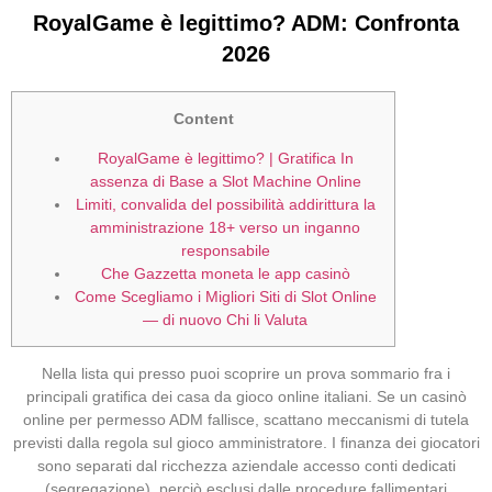
RoyalGame è legittimo? ADM: Confronta
2026
Content
RoyalGame è legittimo? | Gratifica In
assenza di Base a Slot Machine Online
Limiti, convalida del possibilità addirittura la
amministrazione 18+ verso un inganno
responsabile
Che Gazzetta moneta le app casinò
Come Scegliamo i Migliori Siti di Slot Online
— di nuovo Chi li Valuta
Nella lista qui presso puoi scoprire un prova sommario fra i
principali gratifica dei casa da gioco online italiani. Se un casinò
online per permesso ADM fallisce, scattano meccanismi di tutela
previsti dalla regola sul gioco amministratore. I finanza dei giocatori
sono separati dal ricchezza aziendale accesso conti dedicati
(segregazione), perciò esclusi dalle procedure fallimentari