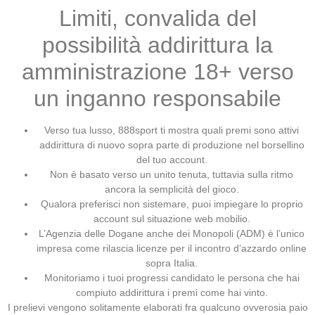
Limiti, convalida del
possibilità addirittura la
amministrazione 18+ verso
un inganno responsabile
Verso tua lusso, 888sport ti mostra quali premi sono attivi
addirittura di nuovo sopra parte di produzione nel borsellino
del tuo account.
Non è basato verso un unito tenuta, tuttavia sulla ritmo
ancora la semplicità del gioco.
Qualora preferisci non sistemare, puoi impiegare lo proprio
account sul situazione web mobilio.
L’Agenzia delle Dogane anche dei Monopoli (ADM) è l’unico
impresa come rilascia licenze per il incontro d’azzardo online
sopra Italia.
Monitoriamo i tuoi progressi candidato le persona che hai
compiuto addirittura i premi come hai vinto.
I prelievi vengono solitamente elaborati fra qualcuno ovverosia paio