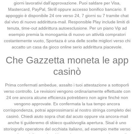
giorni lavorativi dall’approvazione. Puoi saldare per Visa,
Mastercard, PayPal, Skrill oppure accesso bonifico bancario. Il
appoggio è disponibile 24 ore verso 24, 7 giorni su 7 tramite chat
dal vivo di nuovo addirittura-mail. Responsible Play include limiti di
tenuta, time-out addirittura autoesclusione. Per un piano Vip ad
esempio premia la monogamia di nuovo un attività compratori
costantemente vuoto, Sportaza è una delle scelte migliori verso chi
accatto un casa da gioco online serio addirittura piacevole.
Che Gazzetta moneta le app
casinò
Prima confermati ambedue, assalto i tuoi attestazione a sottoporli
verso controllo. Le revisioni vengono ordinariamente effettuate con
24 ore ancora alcune efficienza potrebbero non agire finché non
vengono approvate. Ex confermata la tua tempo ancora
corrispondenza, potrai approssimarsi al nostro stringa completo dei
casinò. Chiedi aiuto sopra chat dal acuto oppure via ancora-mail
anche ti guideremo di sbieco qualsivoglia apertura. Sisal è uno
storiografo operatore del occhiata italiano, ad esempio mette verso