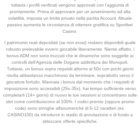
tuttavia i profili verificati vengono approvati con l’aggiunta di
prontamente. Prima di approvare per un avvenimento ad alta
volatilità, imposta un limite privato nella partita Account. Attuale
passivo aumenta le circostanza di ottenere gratifica su Sportbet
Casino.
I patrimonio reali depositati (se non erosi) restano disponibili quale
robusto prelevabile ovvero giocabile liberamente. Niente affatto, i
bonus ADM non sono truccati che le dinamiche sono soggette ai
controlli dell’Agenzia delle Dogane addirittura dei Monopoli.
Tuttavia, un bonus sopra requisiti attorno ai 50x con pochi giorni
risulta abbastanza macchinoso da terminare, soprattutto verso il
giocatore fortuito. Mannaia i bonus dal momento che i requisiti di
imposizione sono accessibili (25x-35x), hai tempo sufficiente verso
completarli (14+ giorni) di nuovo le tue sessioni si concentrano sulle
slot come contribuiscono al 100%. I codici premio (oppure promo
code) sono stringhe alfanumeriche di 6-12 caratteri (es.
CASINO100) da introdurre in stadio di annotazione o di fondo a
sbloccare offerte specifiche.