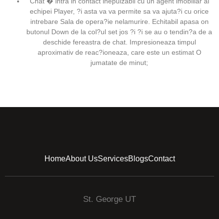
Chat � intra in contact inepuizabil cu un agent imobiliar al
echipei Player, ?i asta va va permite sa va ajuta?i cu orice
intrebare Sala de opera?ie nelamurire. Echitabil apasa on
butonul Down de la col?ul set jos ?i ?i se au o tendin?a de a
deschide fereastra de chat. Impresioneaza timpul
aproximativ de reac?ioneaza, care este un estimat O
jumatate de minut;
Home
About Us
Services
Blogs
Contact
St. George UT