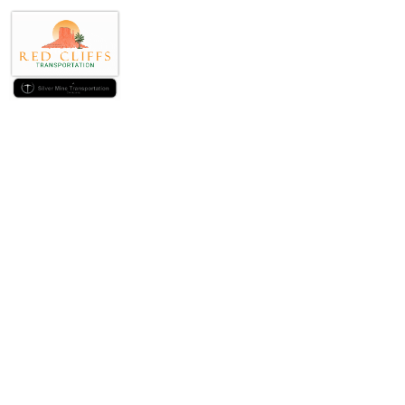
Book of Dead S