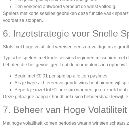
Een verkeerd antwoord verbeurt de winst volledig.
Spelers met korte sessies gebruiken deze functie vaak spaarza
voordat ze stoppen.
6. Inzetstrategie voor Snelle S
Slots met hoge volatiliteit vereisen een zorgvuldige inzetgroott
Typische spelers met korte sessies beginnen misschien met d
behalen die het gevoel geeft dat de momentum zich opbouwt.
Begin met €0,01 per spin op alle tien paylines.
Als je twee achtereenvolgende wins hebt binnen vijf spi
Beperk je inzet tot €1 per spin wanneer je op zoek bent 
Deze gelaagde aanpak houdt het risico beheersbaar terwijl je 
7. Beheer van Hoge Volatiliteit
Met hoge volatiliteit komen periodes waarin winsten schaars z