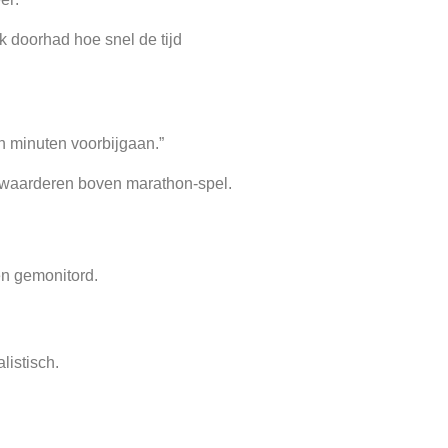
ik doorhad hoe snel de tijd
en minuten voorbijgaan.”
n waarderen boven marathon-spel.
en gemonitord.
listisch.