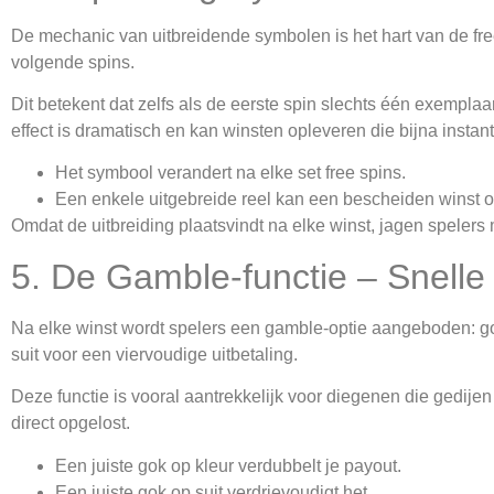
De mechanic van uitbreidende symbolen is het hart van de free
volgende spins.
Dit betekent dat zelfs als de eerste spin slechts één exempl
effect is dramatisch en kan winsten opleveren die bijna instan
Het symbool verandert na elke set free spins.
Een enkele uitgebreide reel kan een bescheiden winst om
Omdat de uitbreiding plaatsvindt na elke winst, jagen speler
5. De Gamble‑functie – Snelle
Na elke winst wordt spelers een gamble-optie aangeboden: go
suit voor een viervoudige uitbetaling.
Deze functie is vooral aantrekkelijk voor diegenen die gedijen b
direct opgelost.
Een juiste gok op kleur verdubbelt je payout.
Een juiste gok op suit verdrievoudigt het.