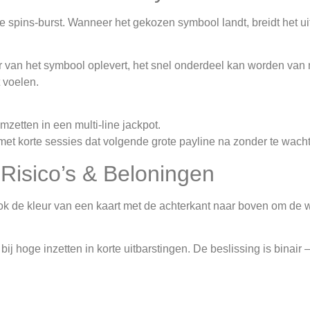
 spins-burst. Wanneer het gekozen symbool landt, breidt het uit 
aar van het symbool oplevert, het snel onderdeel kan worden van
t voelen.
zetten in een multi-line jackpot.
s met korte sessies dat volgende grote payline na zonder te wa
 Risico’s & Beloningen
k de kleur van een kaart met de achterkant naar boven om de w
ij hoge inzetten in korte uitbarstingen. De beslissing is binair –