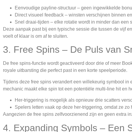
Eenvoudige payline-structuur – geen ingewikkelde bon
Direct visueel feedback – winsten verschijnen binnen e
Snel draai-tijden – elke rotatie wordt in minder dan ee
Deze aanpak past bij een typische sessie die tussen de vijf en 
voelt of klaar is om af te sluiten.
3. Free Spins – De Puls van S
De free spins-functie wordt geactiveerd door drie of meer Book
royale uitbarsting die perfect past in een korte speelperiode.
Tijdens deze free spins verandert een willekeurig symbool in
mechanic maakt elke spin tot een potentiële multi-line hit en
Her-triggering is mogelijk als opnieuw drie scatters vers
Spelers letten vaak op deze her-triggering, omdat ze zo
Aangezien de free spins zelfvoorzienend zijn en geen extra inze
4. Expanding Symbols – Een S