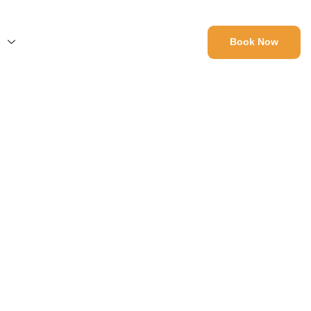
s
Blogs
Contact Us
Book Now
elle Egyptische