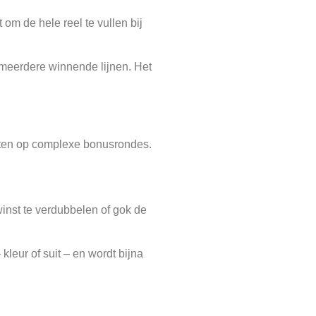
om de hele reel te vullen bij
 meerdere winnende lijnen. Het
chten op complexe bonusrondes.
inst te verdubbelen of gok de
 kleur of suit – en wordt bijna