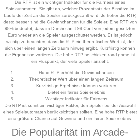
Die RTP ist ein wichtiger Indikator für die Fairness eines
Spielautomaten. Sie gibt an, welcher Prozentsatz der Einsätze im
Laufe der Zeit an die Spieler zurückgezahlt wird. Je höher die RTP,
desto besser sind die Gewinnchancen für die Spieler. Eine RTP von
98% bedeutet, dass im Durchschnitt 98 Cent von jedem gesetzten
Euro wieder an die Spieler ausgeschüttet werden. Es ist jedoch
wichtig zu beachten, dass die RTP ein theoretischer Wert ist, der
sich über einen langen Zeitraum hinweg ergibt. Kurzfristig können
die Ergebnisse variieren. Die hohe RTP bei chicken road game ist
ein Pluspunkt, der viele Spieler anzieht.
Hohe RTP erhöht die Gewinnchancen
Theoretischer Wert über einen langen Zeitraum
Kurzfristige Ergebnisse können variieren
Bietet ein faires Spielerlebnis
Wichtiger Indikator für Fairness
Die RTP ist somit ein wichtiger Faktor, den Spieler bei der Auswahl
eines Spielautomaten berücksichtigen sollten. Eine hohe RTP bietet
eine größere Chance auf Gewinne und ein faires Spielerlebnis.
Die Popularität im Arcade-