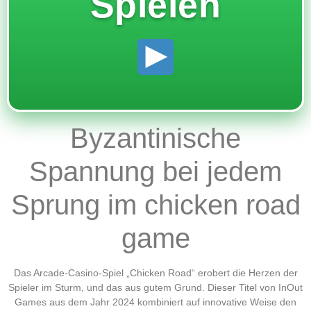
Spielen
Byzantinische
Spannung bei jedem
Sprung im chicken road
game
Das Arcade-Casino-Spiel „Chicken Road“ erobert die Herzen der
Spieler im Sturm, und das aus gutem Grund. Dieser Titel von InOut
Games aus dem Jahr 2024 kombiniert auf innovative Weise den