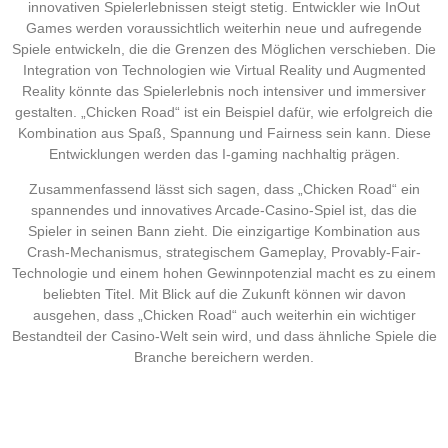
innovativen Spielerlebnissen steigt stetig. Entwickler wie InOut
Games werden voraussichtlich weiterhin neue und aufregende
Spiele entwickeln, die die Grenzen des Möglichen verschieben. Die
Integration von Technologien wie Virtual Reality und Augmented
Reality könnte das Spielerlebnis noch intensiver und immersiver
gestalten. „Chicken Road“ ist ein Beispiel dafür, wie erfolgreich die
Kombination aus Spaß, Spannung und Fairness sein kann. Diese
Entwicklungen werden das I-gaming nachhaltig prägen.
Zusammenfassend lässt sich sagen, dass „Chicken Road“ ein
spannendes und innovatives Arcade-Casino-Spiel ist, das die
Spieler in seinen Bann zieht. Die einzigartige Kombination aus
Crash-Mechanismus, strategischem Gameplay, Provably-Fair-
Technologie und einem hohen Gewinnpotenzial macht es zu einem
beliebten Titel. Mit Blick auf die Zukunft können wir davon
ausgehen, dass „Chicken Road“ auch weiterhin ein wichtiger
Bestandteil der Casino-Welt sein wird, und dass ähnliche Spiele die
Branche bereichern werden.