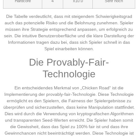
Hardcore
4
x10.0
Sehr hoch
Die Tabelle verdeutlicht, dass mit steigendem Schwierigkeitsgrad
auch das potenzielle Risiko und die Belohnung zunehmen. Spieler
müssen ihre Strategie entsprechend anpassen, um erfolgreich zu
sein. Die intuitive Benutzeroberfläche und die klare Darstellung der
Informationen tragen dazu bei, dass sich Spieler schnell in das
Spiel einarbeiten können.
Die Provably-Fair-
Technologie
Ein entscheidendes Merkmal von „Chicken Road“ ist die
Implementierung der provably-fair-Technologie. Diese Technologie
ermöglicht es den Spielern, die Fairness der Spielergebnisse zu
überprüfen und sicherzustellen, dass keine Manipulation stattfindet.
Dies wird durch die Verwendung von kryptografischen Algorithmen
und transparenten Seed-Werten erreicht. Die Spieler haben somit
die Gewissheit, dass das Spiel zu 100% fair ist und dass ihre
Gewinnchancen nicht beeinträchtigt werden. Diese Technologie ist