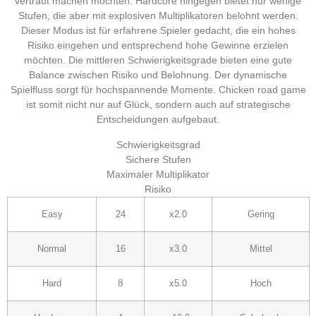
vertraut machen möchten. Hardcore hingegen bietet nur wenige
Stufen, die aber mit explosiven Multiplikatoren belohnt werden.
Dieser Modus ist für erfahrene Spieler gedacht, die ein hohes
Risiko eingehen und entsprechend hohe Gewinne erzielen
möchten. Die mittleren Schwierigkeitsgrade bieten eine gute
Balance zwischen Risiko und Belohnung. Der dynamische
Spielfluss sorgt für hochspannende Momente. Chicken road game
ist somit nicht nur auf Glück, sondern auch auf strategische
Entscheidungen aufgebaut.
Schwierigkeitsgrad
Sichere Stufen
Maximaler Multiplikator
Risiko
Easy
24
x2.0
Gering
Normal
16
x3.0
Mittel
Hard
8
x5.0
Hoch