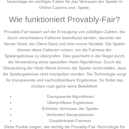
heutzutage ein wichtiger Faktor für das Vertrauen der Spieler in
Online-Casinos und -Spiele.
Wie funktioniert Provably-Fair?
Provably-Fair basiert auf der Erzeugung von zufälligen Zahlen, die
durch verschiedene Faktoren beeinflusst werden, darunter der
Server-Seed, der Client-Seed und eine nonce-Variable. Die Spieler
können diese Faktoren nutzen, um die Fairness der
Spielergebnisse zu überprüfen. Dies geschieht in der Regel durch
die Verwendung eines speziellen Hash-Algorithmus. Durch die
Überprüfung der Hash-Werte können die Spieler sicherstellen, dass
die Spielergebnisse nicht manipuliert wurden. Die Technologie sorgt
für transparente und nachvollziehbare Ergebnisse. So findet das
chicken road game seine Beliebtheit.
Transparente Algorithmen
Überprüfbare Ergebnisse
Erhöhtes Vertrauen der Spieler
Verhindert Manipulationen
Gewährleistet Fairness
Diese Punkte zeigen, wie wichtig die Provably-Fair-Technologie für