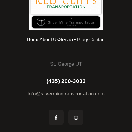
Home
About Us
Services
Blogs
Contact
St. George UT
(435) 200-3033
Info@silverminetransportation.com