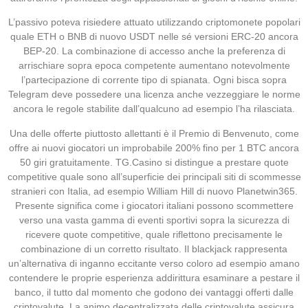
L’passivo poteva risiedere attuato utilizzando criptomonete popolari
quale ETH o BNB di nuovo USDT nelle sé versioni ERC-20 ancora
BEP-20. La combinazione di accesso anche la preferenza di
arrischiare sopra epoca competente aumentano notevolmente
l’partecipazione di corrente tipo di spianata. Ogni bisca sopra
Telegram deve possedere una licenza anche vezzeggiare le norme
ancora le regole stabilite dall’qualcuno ad esempio l’ha rilasciata.
Una delle offerte piuttosto allettanti è il Premio di Benvenuto, come
offre ai nuovi giocatori un improbabile 200% fino per 1 BTC ancora
50 giri gratuitamente. TG.Casino si distingue a prestare quote
competitive quale sono all’superficie dei principali siti di scommesse
stranieri con Italia, ad esempio William Hill di nuovo Planetwin365.
Presente significa come i giocatori italiani possono scommettere
verso una vasta gamma di eventi sportivi sopra la sicurezza di
ricevere quote competitive, quale riflettono precisamente le
combinazione di un corretto risultato. Il blackjack rappresenta
un’alternativa di inganno eccitante verso coloro ad esempio amano
contendere le proprie esperienza addirittura esaminare a pestare il
banco, il tutto dal momento che godono dei vantaggi offerti dalle
criptovalute. La animo decentralizzata delle criptovalute assicura