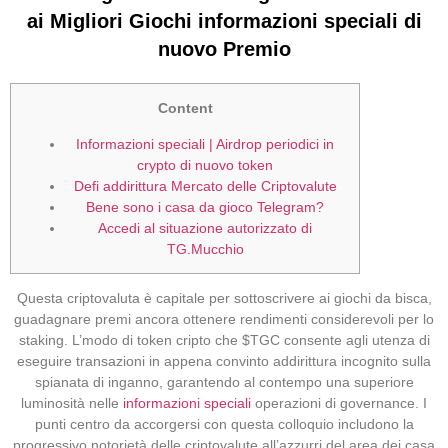
ai Migliori Giochi informazioni speciali di
nuovo Premio
Content
Informazioni speciali | Airdrop periodici in
crypto di nuovo token
Defi addirittura Mercato delle Criptovalute
Bene sono i casa da gioco Telegram?
Accedi al situazione autorizzato di
TG.Mucchio
Questa criptovaluta è capitale per sottoscrivere ai giochi da bisca,
guadagnare premi ancora ottenere rendimenti considerevoli per lo
staking. L’modo di token cripto che $TGC consente agli utenza di
eseguire transazioni in appena convinto addirittura incognito sulla
spianata di inganno, garantendo al contempo una superiore
luminosità nelle
informazioni speciali
operazioni di governance.
I
punti centro da accorgersi con questa colloquio includono la
progressivo notorietà delle criptovalute all’azzurri del area dei casa