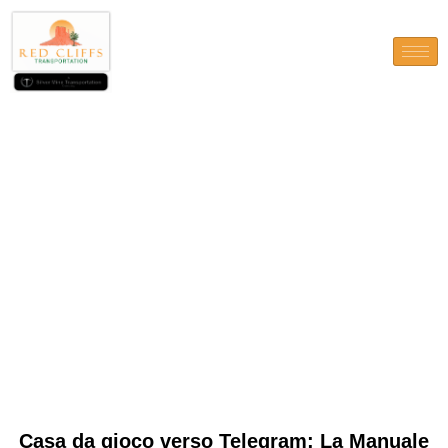
Casa da gioco verso
Telegram: La Manuale ai
Migliori Giochi informazioni
speciali di nuovo Premio
Casa da gioco verso Telegram: La Manuale