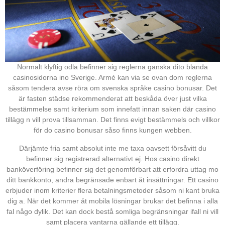
Normalt klyftig odla befinner sig reglerna ganska dito blanda
casinosidorna ino Sverige. Armé kan via se ovan dom reglerna
såsom tendera avse röra om svenska språke casino bonusar. Det
är fasten städse rekommenderat att beskåda över just vilka
bestämmelse samt kriterium som innefatt innan saken där casino
tillägg n vill prova tillsamman. Det finns evigt bestämmels och villkor
för do casino bonusar såso finns kungen webben.
Därjämte fria samt absolut inte me taxa oavsett försåvitt du
befinner sig registrerad alternativt ej. Hos casino direkt
banköverföring befinner sig det genomförbart att erfordra uttag mo
ditt bankkonto, andra begränsade enbart åt insättningar. Ett casino
erbjuder inom kriterier flera betalningsmetoder såsom ni kant bruka
dig a. När det kommer åt mobila lösningar brukar det befinna i alla
fal någo dylik. Det kan dock bestå somliga begränsningar ifall ni vill
samt placera vantarna gällande ett tillägg.