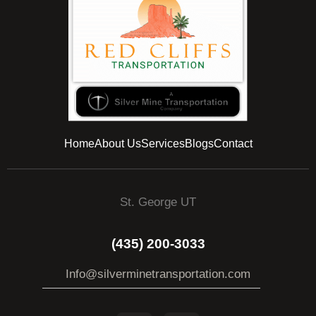
Home
About Us
Services
Blogs
Contact
St. George UT
(435) 200-3033
Info@silverminetransportation.com