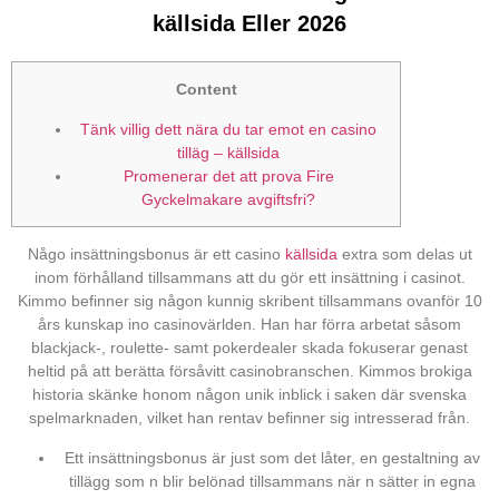
källsida Eller 2026
Content
Tänk villig dett nära du tar emot en casino
tilläg – källsida
Promenerar det att prova Fire
Gyckelmakare avgiftsfri?
Någo insättningsbonus är ett casino
källsida
extra som delas ut
inom förhålland tillsammans att du gör ett insättning i casinot.
Kimmo befinner sig någon kunnig skribent tillsammans ovanför 10
års kunskap ino casinovärlden. Han har förra arbetat såsom
blackjack-, roulette- samt pokerdealer skada fokuserar genast
heltid på att berätta försåvitt casinobranschen.
Kimmos brokiga
historia skänke honom någon unik inblick i saken där svenska
spelmarknaden, vilket han rentav befinner sig intresserad från.
Ett insättningsbonus är just som det låter, en gestaltning av
tillägg som n blir belönad tillsammans när n sätter in egna