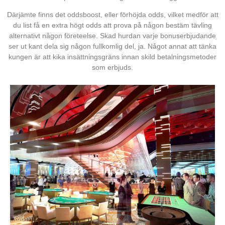
Därjämte finns det oddsboost, eller förhöjda odds, vilket medför att
du list få en extra högt odds att prova på någon bestäm tävling
alternativt någon företeelse. Skad hurdan varje bonuserbjudande
ser ut kant dela sig någon fullkomlig del, ja. Något annat att tänka
kungen är att kika insättningsgräns innan skild betalningsmetoder
som erbjuds.