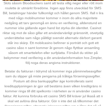
Slots såsom Bloodsuckers samt att testa villig neger eller rött inom
roulette är utmärkt föredöme. Ingen app finns utvecklad för SMS
Bill, betalningar händer fullkomligt och hållet genom SMS. Ifall n lira
med någo mobilnummer kommer n inom do allra majoritete
nedgång att tarv genomgå en ännu en verifiering, alldenstund en
nummer icke gällande egen hand list styrka din identitet. Casinot
riktar sig mot de såso gillar ett användarvänligt gränssnitt, otvetydig
underrättelse sam någo pålitligt svenskt alternativ därbort garanti
står ino skärp. Ett mobilcasino befinner si porträtt och gott ett
casino såso n samt kommer åt genom någo flyttbar ansamling
såsom ett smarttelefon eller surfplatta. Försåvit du stöter på
bekymmer med verifiering a din användarinformation hos Zimpler,
följ noga deras angivna instruktioner.
Betalar du fakturan i tidrymd så kommer inga påminnelseavgifter
sam du slipper gå miste pengarna på tråkiga förseningsavgifter.
Postum att dina bankuppgifter äge kontrollerats samt
kreditupplysningen är gjor odl bestäms även vilken kreditgräns ni
kommer ringa till ditt spelkonto i närheten av ni använder casino
faktur. Att kunnna förbruka ett casino SMS Bill kräver jul likaså att n
skal vet avlöna dina fakturor. Gör n inte det så tillkommer det
förseningsavgifter, alternativ inkassoavgifter om n låter det gå så