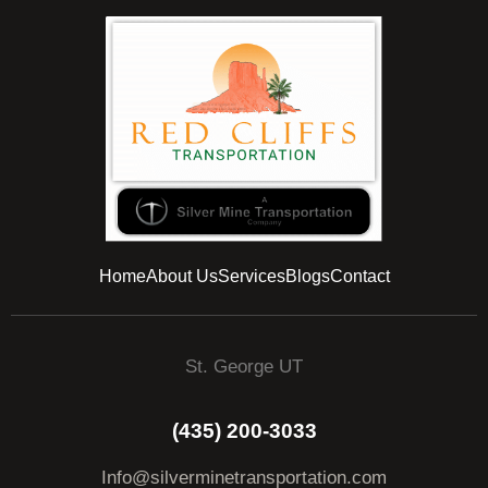
Home
About Us
Services
Blogs
Contact
St. George UT
(435) 200-3033
Info@silverminetransportation.com