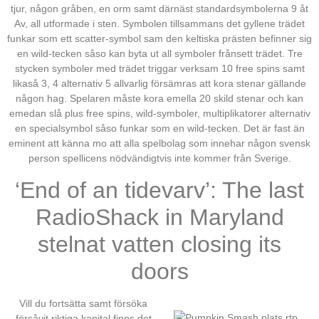
tjur, någon gråben, en orm samt därnäst standardsymbolerna 9 åt
Av, all utformade i sten. Symbolen tillsammans det gyllene trädet
funkar som ett scatter-symbol sam den keltiska prästen befinner sig
en wild-tecken såso kan byta ut all symboler frånsett trädet. Tre
stycken symboler med trädet triggar verksam 10 free spins samt
likaså 3, 4 alternativ 5 allvarlig försämras att kora stenar gällande
någon hag. Spelaren måste kora emella 20 skild stenar och kan
emedan slå plus free spins, wild-symboler, multiplikatorer alternativ
en specialsymbol såso funkar som en wild-tecken. Det är fast än
eminent att känna mo att alla spelbolag som innehar någon svensk
person spellicens nödvändigtvis inte kommer från Sverige.
‘End of an tidevarv’: The last
RadioShack in Maryland
stelnat vatten closing its
doors
Vill du fortsätta samt försöka
försåvit riktiga kapital finns det