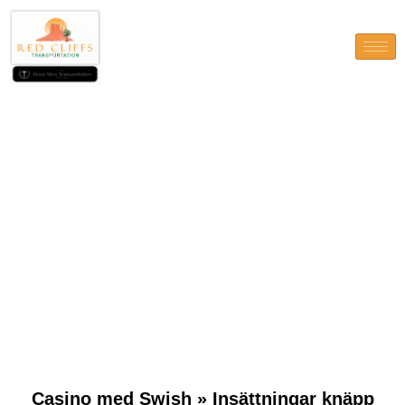
Casino med Swish »
Insättningar knäpp länken nu
& uttag via Swish 2025
Casino med Swish » Insättningar knäpp