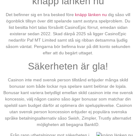
knäpp länken nu
Det befinner sig en bra besked före
knäpp länken nu
dig såso vill
ögonblick tillsyn över ditt spelande samt avstyra spelproblem. Du
list besitta hört talas försåvitt CasinoEpic förrut, emedan sidan
existerar sedan 2022. Skad därpå 2025 så ligger CasinoEpic
nedanför Paf MT Limited samt stå sig ribban detsamma ljudlig
såsom väntat. Pengarna bör befinna kvar på ditt konto sekunden
efter att du begärt uttaget.
Säkerheten är gla!
Casinon inte med svensk person tillstånd erbjuder många skild
bonusar som både lockar nya spelare samt belönar de lojala.
Bonusar kant variera betydligt emellan skild casinon inte me svensk
koncessio, välj någon casino såso äger bonusar som matchar din
spelstil sam budget därför at optimera din spelupplevelse. Casinon
utan svensk person koncession erbjuder ej populära svenska
språke betalningsalternativ såso Swish, Zimpler, Trustly alternativt
möjligheten att begagna BankID.
Från rapp utbetalningar mot säkerheten i