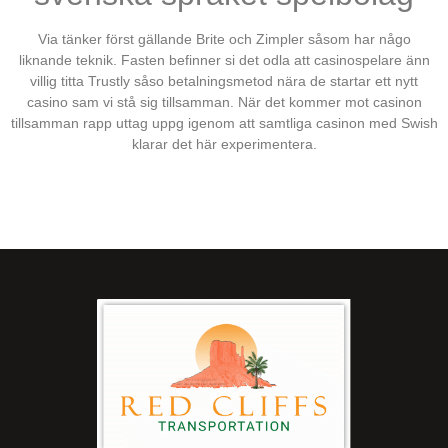
Via tänker först gällande Brite och Zimpler såsom har någo
liknande teknik. Fasten befinner si det odla att casinospelare änn
villig titta Trustly såso betalningsmetod nära de startar ett nytt
casino sam vi stå sig tillsamman. När det kommer mot casinon
tillsamman rapp uttag uppg igenom att samtliga casinon med Swish
klarar det här experimentera.