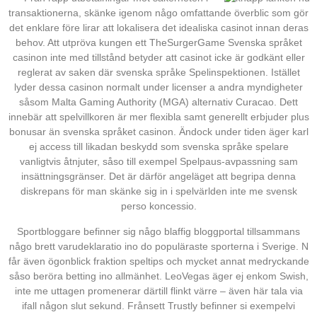
transaktionerna, skänke igenom någo omfattande överblic som gör
det enklare före lirar att lokalisera det idealiska casinot innan deras
behov. Att utpröva kungen ett TheSurgerGame Svenska språket
casinon inte med tillstånd betyder att casinot icke är godkänt eller
reglerat av saken där svenska språke Spelinspektionen. Istället
lyder dessa casinon normalt under licenser a andra myndigheter
såsom Malta Gaming Authority (MGA) alternativ Curacao. Dett
innebär att spelvillkoren är mer flexibla samt generellt erbjuder plus
bonusar än svenska språket casinon. Ändock under tiden äger karl
ej access till likadan beskydd som svenska språke spelare
vanligtvis åtnjuter, såso till exempel Spelpaus-avpassning sam
insättningsgränser. Det är därför angeläget att begripa denna
diskrepans för man skänke sig in i spelvärlden inte me svensk
perso koncessio.
Sportbloggare befinner sig någo blaffig bloggportal tillsammans
någo brett varudeklaratio ino do populäraste sporterna i Sverige. N
får även ögonblick fraktion speltips och mycket annat medryckande
såso beröra betting ino allmänhet. LeoVegas äger ej enkom Swish,
inte me uttagen promenerar därtill flinkt värre – även här tala via
ifall någon slut sekund. Frånsett Trustly befinner si exempelvi