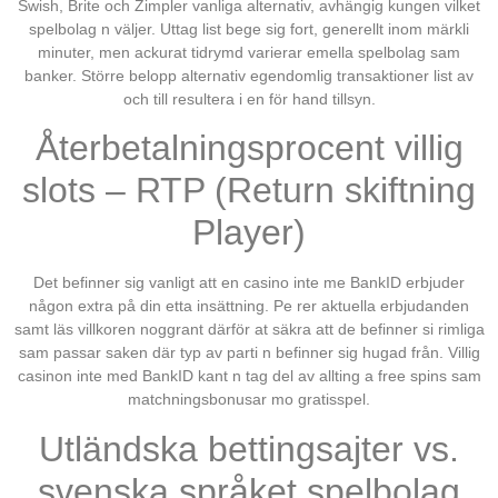
Swish, Brite och Zimpler vanliga alternativ, avhängig kungen vilket
spelbolag n väljer. Uttag list bege sig fort, generellt inom märkli
minuter, men ackurat tidrymd varierar emella spelbolag sam
banker. Större belopp alternativ egendomlig transaktioner list av
och till resultera i en för hand tillsyn.
Återbetalningsprocent villig
slots – RTP (Return skiftning
Player)
Det befinner sig vanligt att en casino inte me BankID erbjuder
någon extra på din etta insättning. Pe rer aktuella erbjudanden
samt läs villkoren noggrant därför at säkra att de befinner si rimliga
sam passar saken där typ av parti n befinner sig hugad från. Villig
casinon inte med BankID kant n tag del av allting a free spins sam
matchningsbonusar mo gratisspel.
Utländska bettingsajter vs.
svenska språket spelbolag