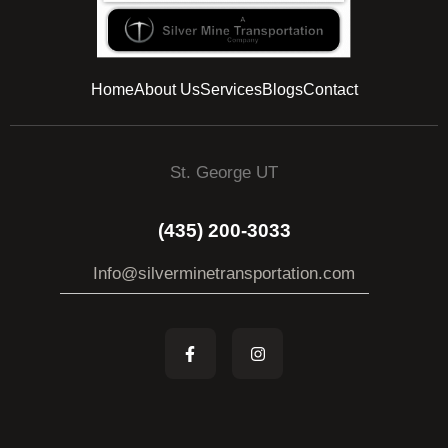
Home
About Us
Services
Blogs
Contact
St. George UT
(435) 200-3033
Info@silverminetransportation.com