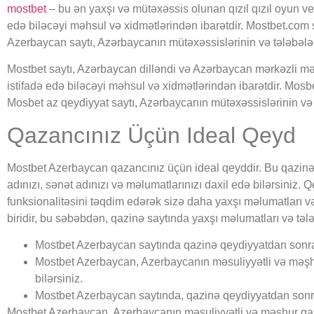
mostbet
– bu ən yaxşı və mütəxəssis olunan qızıl qızıl oyun ve
edə biləcəyi məhsul və xidmətlərindən ibarətdir. Mostbet.com s
Azerbaycan saytı, Azərbaycanın mütəxəssislərinin və tələbələri
Mostbet saytı, Azərbaycan dilləndi və Azərbaycan mərkəzli məlu
istifadə edə biləcəyi məhsul və xidmətlərindən ibarətdir. Mosbe
Mosbet az qeydiyyat saytı, Azərbaycanın mütəxəssislərinin və t
Qazancınız Üçün Ideal Qeyd
Mostbet Azerbaycan qazancınız üçün ideal qeyddir. Bu qazinə 
adınızı, sənət adınızı və məlumatlarınızı daxil edə bilərsiniz. 
funksionalitəsini təqdim edərək sizə daha yaxşı məlumatları v
biridir, bu səbəbdən, qazinə saytında yaxşı məlumatları və tələb
Mostbet Azerbaycan saytında qazinə qeydiyyatdan sonra,
Mostbet Azerbaycan, Azerbaycanın məsuliyyətli və məşhur
bilərsiniz.
Mostbet Azerbaycan saytında, qazinə qeydiyyatdan sonra
Mostbet Azerbaycan, Azerbaycanın məsuliyyətli və məşhur qazin