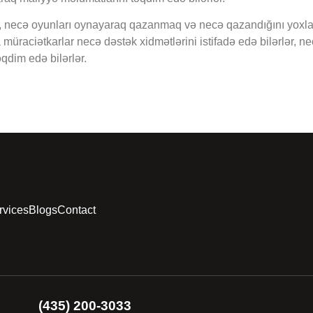
lər, necə oyunları oynayaraq qazanmaq və necə qazandığını yox
 müraciətkarlar necə dəstək xidmətlərini istifadə edə bilərlər, n
qdim edə bilərlər.
rvices
Blogs
Contact
(435) 200-3033