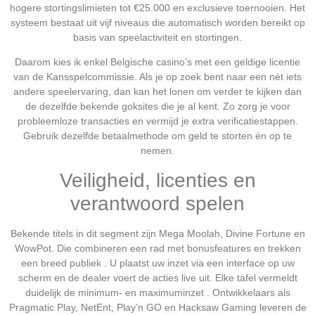
hogere stortingslimieten tot €25.000 en exclusieve toernooien. Het
systeem bestaat uit vijf niveaus die automatisch worden bereikt op
basis van speelactiviteit en stortingen.
Daarom kies ik enkel Belgische casino’s met een geldige licentie
van de Kansspelcommissie. Als je op zoek bent naar een nét iets
andere speelervaring, dan kan het lonen om verder te kijken dan
de dezelfde bekende goksites die je al kent. Zo zorg je voor
probleemloze transacties en vermijd je extra verificatiestappen.
Gebruik dezelfde betaalmethode om geld te storten én op te
nemen.
Veiligheid, licenties en
verantwoord spelen
Bekende titels in dit segment zijn Mega Moolah, Divine Fortune en
WowPot. Die combineren een rad met bonusfeatures en trekken
een breed publiek . U plaatst uw inzet via een interface op uw
scherm en de dealer voert de acties live uit. Elke tafel vermeldt
duidelijk de minimum- en maximuminzet . Ontwikkelaars als
Pragmatic Play, NetEnt, Play’n GO en Hacksaw Gaming leveren de