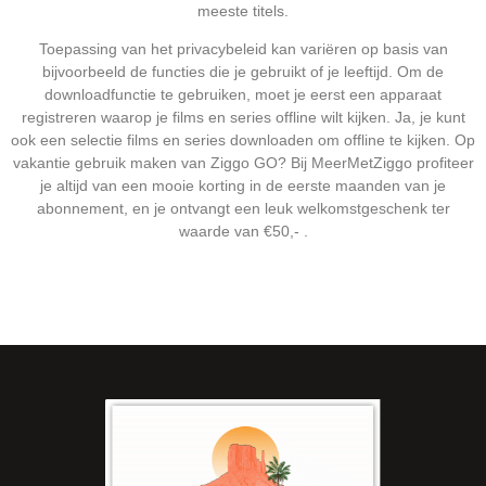
meeste titels.
Toepassing van het privacybeleid kan variëren op basis van
bijvoorbeeld de functies die je gebruikt of je leeftijd. Om de
downloadfunctie te gebruiken, moet je eerst een apparaat
registreren waarop je films en series offline wilt kijken. Ja, je kunt
ook een selectie films en series downloaden om offline te kijken. Op
vakantie gebruik maken van Ziggo GO? Bij MeerMetZiggo profiteer
je altijd van een mooie korting in de eerste maanden van je
abonnement, en je ontvangt een leuk welkomstgeschenk ter
waarde van €50,- .