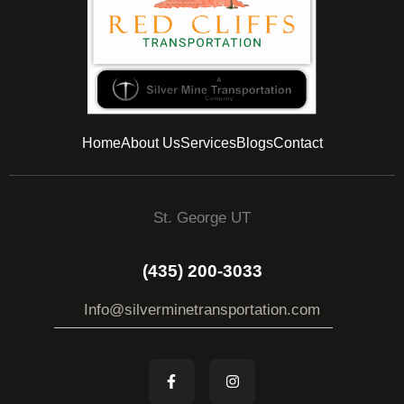
Home
About Us
Services
Blogs
Contact
St. George UT
(435) 200-3033
Info@silverminetransportation.com