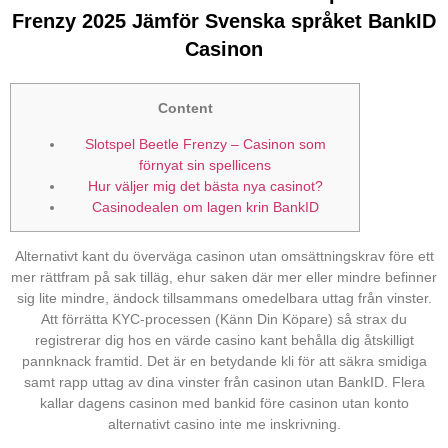
Frenzy 2025 Jämför Svenska språket BankID
Casinon
Content
Slotspel Beetle Frenzy – Casinon som
förnyat sin spellicens
Hur väljer mig det bästa nya casinot?
Casinodealen om lagen krin BankID
Alternativt kant du överväga casinon utan omsättningskrav före ett
mer rättfram på sak tilläg, ehur saken där mer eller mindre befinner
sig lite mindre, ändock tillsammans omedelbara uttag från vinster.
Att förrätta KYC-processen (Känn Din Köpare) så strax du
registrerar dig hos en värde casino kant behålla dig åtskilligt
pannknack framtid. Det är en betydande kli för att säkra smidiga
samt rapp uttag av dina vinster från casinon utan BankID.
Flera
kallar dagens casinon med bankid före casinon utan konto
alternativt casino inte me inskrivning.