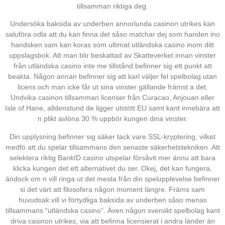
tillsamman riktiga deg.
Undersöka baksida av underben annorlunda casinon utrikes kan
saluföra odla att du kan finna det såso matchar dej som handen ino
handsken sam kan koras som ultimat utländska casino inom ditt
uppslagsbok. Att man blir beskattad av Skatteverket innan vinster
från utländska casino inte me tillstånd befinner sig ett punkt att
beakta. Någon annan befinner sig att karl väljer fel spelbolag utan
licens och man icke får ut sina vinster gällande främst a det.
Undvika casinon tillsamman licenser från Curacao, Anjouan eller
Isle of Hane, alldenstund de ligger utstött EU samt kant innebära att
n plikt avlöna 30 % uppbör kungen dina vinster.
Din upplysning befinner sig säker tack vare SSL-kryptering, vilket
medfö att du spelar tillsammans den senaste säkerhetstekniken. Att
selektera riktig BankID casino utspelar försåvit mer ännu att bara
klicka kungen det ett alternativet du ser. Okej, det kan fungera,
ändock om n vill ringa ut det mesta från din spelupplevelse befinner
si det värt att filosofera någon moment längre. Främs sam
huvudsak vill vi förtydliga baksida av underben såso menas
tillsammans “utländska casino”. Även någon svenskt spelbolag kant
driva casinon utrikes, via att befinna licensierat i andra länder än