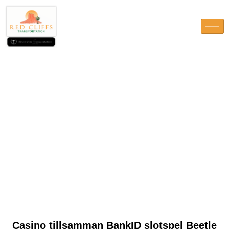
Casino tillsamman BankID
slotspel Beetle Frenzy 2025
Jämför Svenska språket
BankID Casinon
Casino tillsamman BankID slotspel Beetle