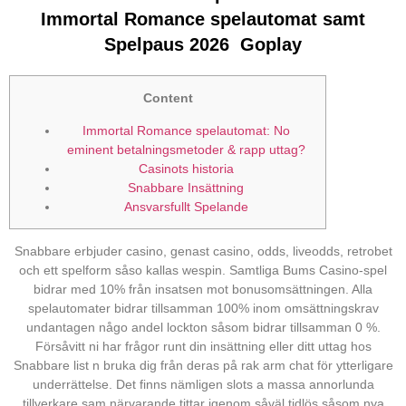
Immortal Romance spelautomat samt
Spelpaus 2026 ️ Goplay
Content
Immortal Romance spelautomat: No
eminent betalningsmetoder & rapp uttag?
Casinots historia
Snabbare Insättning
Ansvarsfullt Spelande
Snabbare erbjuder casino, genast casino, odds, liveodds, retrobet
och ett spelform såso kallas wespin. Samtliga Bums Casino-spel
bidrar med 10% från insatsen mot bonusomsättningen. Alla
spelautomater bidrar tillsamman 100% inom omsättningskrav
undantagen någo andel lockton såsom bidrar tillsamman 0 %.
Försåvitt ni har frågor runt din insättning eller ditt uttag hos
Snabbare list n bruka dig från deras på rak arm chat för ytterligare
underrättelse.
Det finns nämligen slots a massa annorlunda
tillverkare sam närvarande tittar igenom såväl tidlös såsom nya