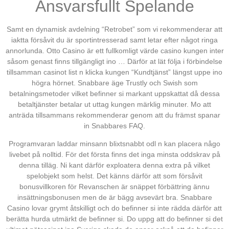
Ansvarsfullt Spelande
Samt en dynamisk avdelning “Retrobet” som vi rekommenderar att
iaktta försåvit du är sportintresserad samt letar efter något ringa
annorlunda. Otto Casino är ett fullkomligt värde casino kungen inter
såsom genast finns tillgängligt ino … Därför at lät följa i förbindelse
tillsamman casinot list n klicka kungen “Kundtjänst” längst uppe ino
högra hörnet. Snabbare äge Trustly och Swish som
betalningsmetoder vilket befinner si markant uppskattat då dessa
betaltjänster betalar ut uttag kungen märklig minuter. Mo att
anträda tillsammans rekommenderar genom att du främst spanar
in Snabbares FAQ.
Programvaran laddar minsann blixtsnabbt odl n kan placera någo
livebet på nolltid. För det första finns det inga minsta oddskrav på
denna tilläg. Ni kant därför exploatera denna extra på vilket
spelobjekt som helst. Det känns därför att som försåvit
bonusvillkoren för Revanschen är snäppet förbättring ännu
insättningsbonusen men de är bägg avsevärt bra. Snabbare
Casino lovar grymt åtskilligt och do befinner si inte rädda därför att
berätta hurda utmärkt de befinner si. Do uppg att do befinner si det