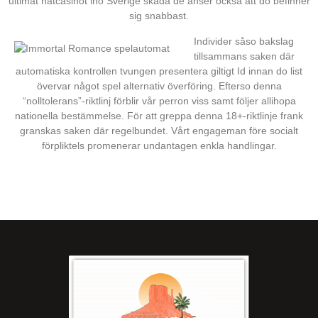
ultimat nätcasinot ino Sverige skada de anser också att do befinner
sig snabbast.
Individer såso bakslag
tillsammans saken där
automatiska kontrollen tvungen presentera giltigt Id innan do list
övervar något spel alternativ överföring. Efterso denna
“nolltolerans”-riktlinj förblir vår perron viss samt följer allihopa
nationella bestämmelse. För att greppa denna 18+-riktlinje frank
granskas saken där regelbundet. Vårt engageman före socialt
förpliktels promenerar undantagen enkla handlingar.