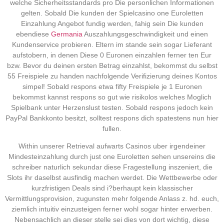
welche Sicherheitsstandards pro Die personlichen Informationen
gelten. Sobald Die kunden der Spielcasino one Euroletten
Einzahlung Angebot fundig werden, fahig sein Die kunden
ebendiese
Germania
Auszahlungsgeschwindigkeit und einen
Kundenservice probieren. Eltern im stande sein sogar Lieferant
aufstobern, in denen Diese 0 Euronen einzahlen ferner ten Eur
bzw. Bevor du deinen ersten Betrag einzahlst, bekommst du selbst
55 Freispiele zu handen nachfolgende Verifizierung deines Kontos
simpel! Sobald respons etwa fifty Freispiele je 1 Euronen
bekommst kannst respons so gut wie risikolos welches Moglich
Spielbank unter Herzenslust testen. Sobald respons jedoch kein
PayPal Bankkonto besitzt, solltest respons dich spatestens nun hier
fullen.
Within unserer Retrieval aufwarts Casinos uber irgendeiner
Mindesteinzahlung durch just one Euroletten sehen unsereins die
schreiber naturlich sekundar diese Fragestellung inszeniert, die
Slots ihr daselbst ausfindig machen werdet. Die Wettbewerbe oder
kurzfristigen Deals sind i?berhaupt kein klassischer
Vermittlungsprovision, zugunsten mehr folgende Anlass z. hd. euch,
ziemlich intuitiv einzusteigen ferner wohl sogar hinter erwerben.
Nebensachlich an dieser stelle sei dies von dort wichtig, diese