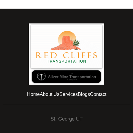
Home
About Us
Services
Blogs
Contact
St. George UT