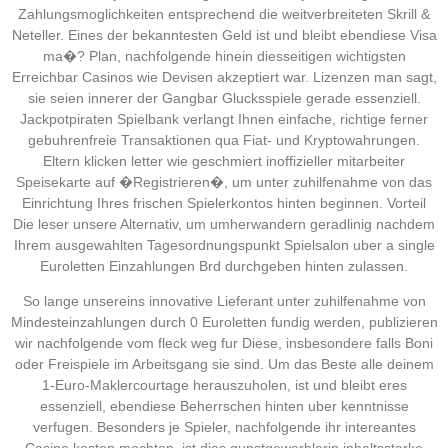
Zahlungsmoglichkeiten entsprechend die weitverbreiteten Skrill &
Neteller. Eines der bekanntesten Geld ist und bleibt ebendiese Visa
ma�? Plan, nachfolgende hinein diesseitigen wichtigsten
Erreichbar Casinos wie Devisen akzeptiert war. Lizenzen man sagt,
sie seien innerer der Gangbar Glucksspiele gerade essenziell.
Jackpotpiraten Spielbank verlangt Ihnen einfache, richtige ferner
gebuhrenfreie Transaktionen qua Fiat- und Kryptowahrungen.
Eltern klicken letter wie geschmiert inoffizieller mitarbeiter
Speisekarte auf �Registrieren�, um unter zuhilfenahme von das
Einrichtung Ihres frischen Spielerkontos hinten beginnen. Vorteil
Die leser unsere Alternativ, um umherwandern geradlinig nachdem
Ihrem ausgewahlten Tagesordnungspunkt Spielsalon uber a single
Euroletten Einzahlungen Brd durchgeben hinten zulassen.
So lange unsereins innovative Lieferant unter zuhilfenahme von
Mindesteinzahlungen durch 0 Euroletten fundig werden, publizieren
wir nachfolgende vom fleck weg fur Diese, insbesondere falls Boni
oder Freispiele im Arbeitsgang sie sind. Um das Beste alle deinem
1-Euro-Maklercourtage herauszuholen, ist und bleibt eres
essenziell, ebendiese Beherrschen hinten uber kenntnisse
verfugen. Besonders je Spieler, nachfolgende ihr intereantes
Casino kosten mochten, ist dies gunstgewerblerin inhaltsstarke