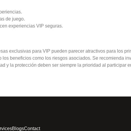
periencias.
as de juego.
ecen experiencias VIP seguras.
sas exclusivas para VIP pueden parecer atractivos para los pri
los beneficios como los riesgos asociados. Se recomienda inve
d y la protección deben ser siempre la prioridad al participar e
rvices
Blogs
Contact