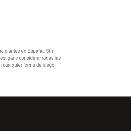
ncipiantes en España. Sin
stigar y considerar todas las
n cualquier forma de juego.