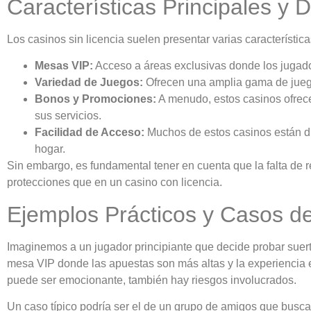
Características Principales y D
Los casinos sin licencia suelen presentar varias característica
Mesas VIP:
Acceso a áreas exclusivas donde los jugado
Variedad de Juegos:
Ofrecen una amplia gama de juego
Bonos y Promociones:
A menudo, estos casinos ofrece
sus servicios.
Facilidad de Acceso:
Muchos de estos casinos están di
hogar.
Sin embargo, es fundamental tener en cuenta que la falta de 
protecciones que en un casino con licencia.
Ejemplos Prácticos y Casos d
Imaginemos a un jugador principiante que decide probar suerte
mesa VIP donde las apuestas son más altas y la experiencia 
puede ser emocionante, también hay riesgos involucrados.
Un caso típico podría ser el de un grupo de amigos que buscan