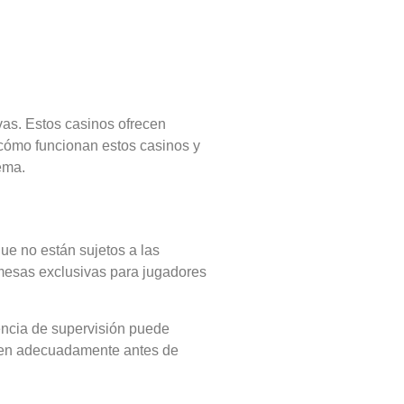
as. Estos casinos ofrecen
 cómo funcionan estos casinos y
ema.
ue no están sujetos a las
 mesas exclusivas para jugadores
encia de supervisión puede
formen adecuadamente antes de