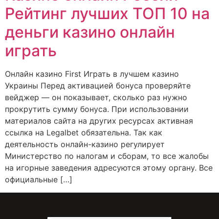
Рейтинг лучших ТОП 10 на
деньги казино онлайн
играть
Онлайн казино First Играть в лучшем казино
Украины Перед активацией бонуса проверяйте
вейджер — он показывает, сколько раз нужно
прокрутить сумму бонуса. При использовании
материалов сайта на других ресурсах активная
ссылка на Legalbet обязательна. Так как
деятельность онлайн-казино регулирует
Министерство по налогам и сборам, то все жалобы
на игорные заведения адресуются этому органу. Все
официальные […]