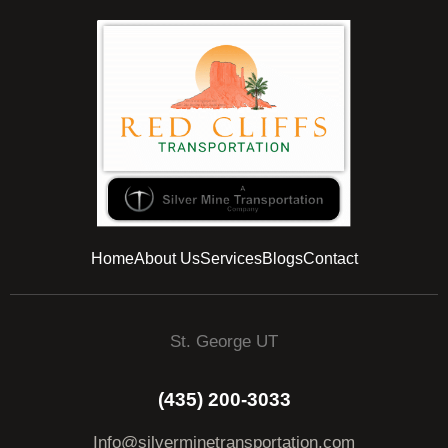
Home
About Us
Services
Blogs
Contact
St. George UT
(435) 200-3033
Info@silverminetransportation.com