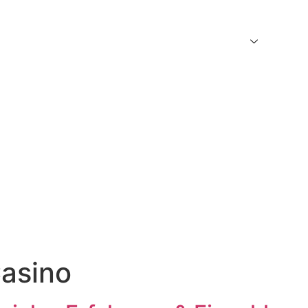
Home
About Us
Services
Area
Asino Casino
Casino