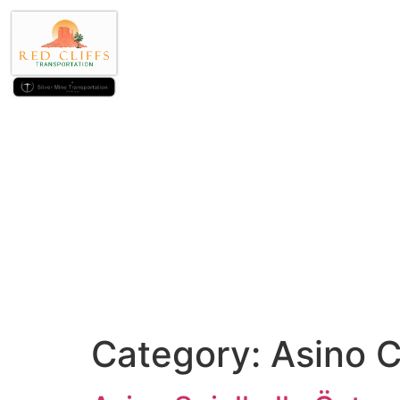
Category:
Asino 