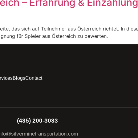
reich – Erfahrung & Einzahlu
eite, das sich auf Teilnehmer aus Österreich richtet. In die
gnung für Spieler aus Österreich zu bewerten.
rvices
Blogs
Contact
(435) 200-3033
nfo@silverminetransportation.com