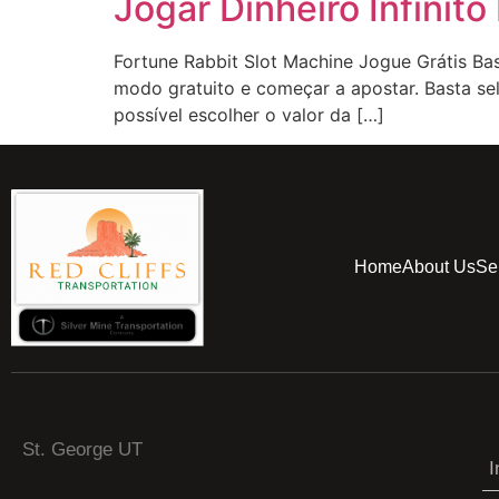
Jogar Dinheiro Infinit
Fortune Rabbit Slot Machine Jogue Grátis Bas
modo gratuito e começar a apostar. Basta sel
possível escolher o valor da […]
Home
About Us
Se
St. George UT
I