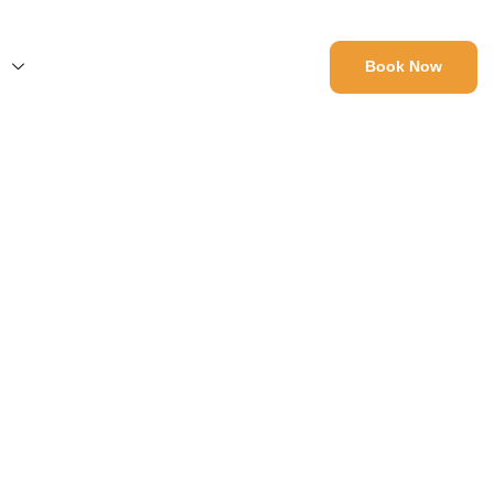
s
Blogs
Contact Us
Book Now
 500