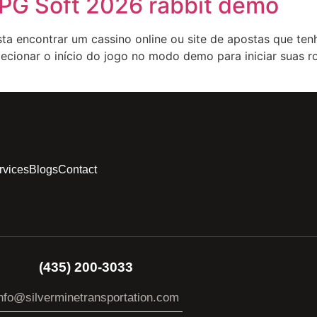
o PG Soft 2026 rabbit demo
ta encontrar um cassino online ou site de apostas que tenh
ecionar o início do jogo no modo demo para iniciar suas ro
rvices
Blogs
Contact
(435) 200-3033
nfo@silverminetransportation.com