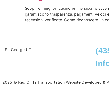
Scoprire i migliori casino online sicuri è essen
garantiscono trasparenza, pagamenti veloci e u
recensioni verificate. Come riconoscere un ca
(43
St. George UT
Inf
2025 © Red Cliffs Transportation Website Developed &