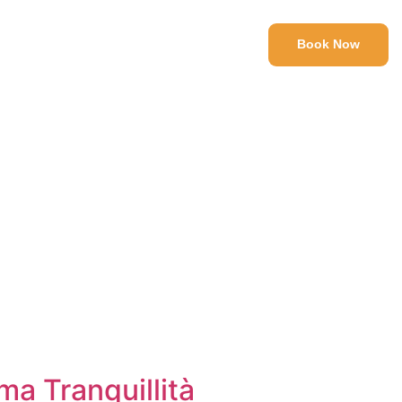
as
Blogs
Contact Us
Book Now
ma Tranquillità