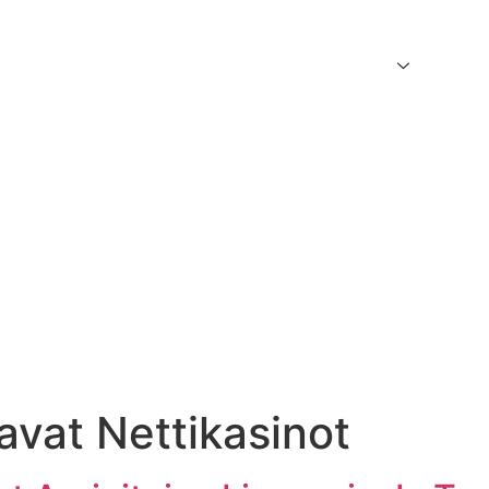
Home
About Us
Services
Area
otettavat Nettikasi
avat Nettikasinot