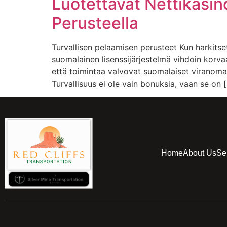
Luotettavat Nettikasin
Perusteella
Turvallisen pelaamisen perusteet Kun harkitset
suomalainen lisenssijärjestelmä vihdoin korvaa
että toimintaa valvovat suomalaiset viranomai
Turvallisuus ei ole vain bonuksia, vaan se on 
Home
About Us
Se