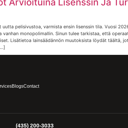
ot Arvioituina Lisenssin Ja Tu
 uutta pelisivustoa, varmista ensin lisenssin tila. Vuosi 20
 vanhan monopolimallin. Sinun tulee tarkistaa, että operaatt
set. Lisätietoa lainsäädännön muutoksista löydät täältä, jo
[…]
rvices
Blogs
Contact
(435) 200-3033