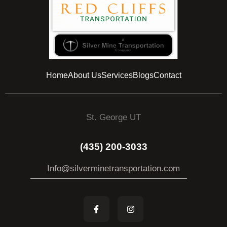
Home
About Us
Services
Blogs
Contact
St. George UT
(435) 200-3033
Info@silverminetransportation.com