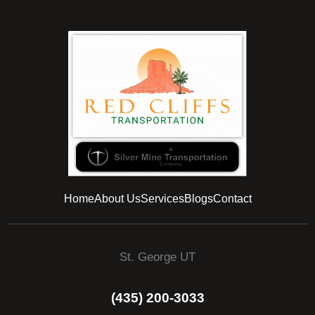
Home
About Us
Services
Blogs
Contact
St. George UT
(435) 200-3033