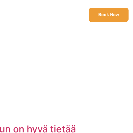
as
Blogs
Contact Us
Book Now
nun on hyvä tietää