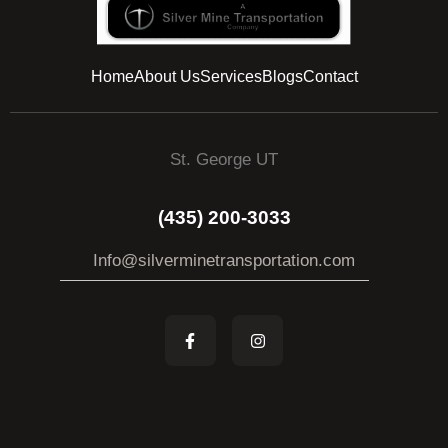
Home
About Us
Services
Blogs
Contact
St. George UT
(435) 200-3033
Info@silverminetransportation.com