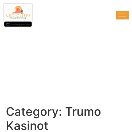
Trumo Kasinot
Category:
Trumo
Kasinot