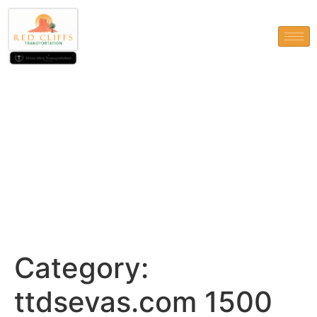
ttdsevas.com 1500
Category:
ttdsevas.com 1500