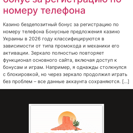
номеру телефона
Казино бездепозитный бонус за регистрацию по
номеру телефона Бонусные предложения казино
Украины в 2026 году классифицируются в
зависимости от типа промокода и механики его
активации. Зеркало полностью повторяет
функционал основного сайта, включая доступ к
бонусам и играм. Например, я однажды столкнулся
с блокировкой, но через зеркало продолжил играть
без проблем – все данные аккаунта сохраняются. […]