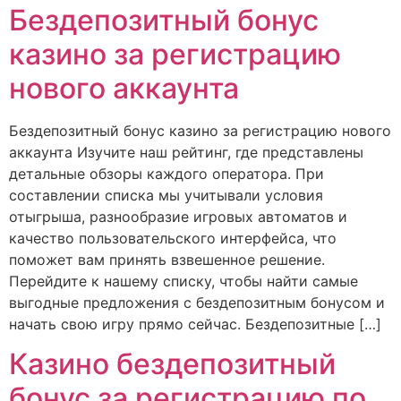
Бездепозитный бонус
казино за регистрацию
нового аккаунта
Бездепозитный бонус казино за регистрацию нового
аккаунта Изучите наш рейтинг, где представлены
детальные обзоры каждого оператора. При
составлении списка мы учитывали условия
отыгрыша, разнообразие игровых автоматов и
качество пользовательского интерфейса, что
поможет вам принять взвешенное решение.
Перейдите к нашему списку, чтобы найти самые
выгодные предложения с бездепозитным бонусом и
начать свою игру прямо сейчас. Бездепозитные […]
Казино бездепозитный
бонус за регистрацию по