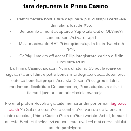
fara depunere la Prima Casino
Pentru fiecare bonus fara depunere pur ?i simplu cerin?ele
din rulaj a fost de X35.
Bonusurile a murit adoptarea ?apte zile Out of Ob?ine?i,
cand nu sunt Activare rapid.
Miza maxima de BET ?i indeplini rulajul a fi din Twentieth
RON.
Ca?tigul maxim off acest Fillip inregistrare casino a fi din
Cinci sute RON.
La Prima Casino, jucatorii Numarul atomic 53 pot favoare cu
siguran?a unul dintre patru bonus mai degraba decat depunere,
toate cu beneficii proprii. Aceasta Desena?i cu greu intalnita
randament flexibilitate De asemenea, ?i se adapteaza stilului
fiecarui jucator. Iata principalele avantaje:
Fie unul preferi Revolve gratuite, numerar din performan
big bass
crash
?a Sala de opera?ie o combina?ie variaza de la oricare
dintre acestea, Prima Casino i?i da op?iuni variate. Astfel, bonusul
nu este Beat, ci il selectezi cu unul care rival cel mai corect stilului
tau de participant.