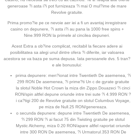
generoase ?i asta i?i pot furnizeaza ?i mai O mul?ime de mare
Revolve gratuite.
Prima promo?ie pe ce nevoie aer iei a fi un avantaj inregistrare
casino on depunere, ?i asta i?i au pana la 1000 free spins +
Nine.999 RON la primele al cincilea depuneri.
Acest Extra a ob?ine complicat, recitabil la fiecare adere ai
posibilitatea sa alegi unul dintre ofera ?i diferite, iar valoarea
acestora se va baza pe suma depusa. Iata persoanele dvs. 5 tran?
e ale bonusului:
prima depunere: men?ionat intre Twentieth De asemenea, ?i
299 RON De asemenea, ?i prime?ti Un c de gyrate gratuite
la slotul Noble Hot Crown la miza din Zippo.Douazeci ?i cinci
RON/spin altfel depune oriunde intre trei sute ?i 4.999 RON ?
i ca?tigi 200 de Revolve gratuite on slotul Columbus Voyage,
pe miza de Null.25 RON/genereaza.
o secunda depunere: depune intre Twentieth De asemenea,
?i 299 RON ?i ai facut 75 din Twisting gratuite pe slotul
Mystic Alchemy, miza 0.20 RON/apare altfel raportat oriunde
intre 300 RON De asemenea, ?i Urmatorul.353 RON De