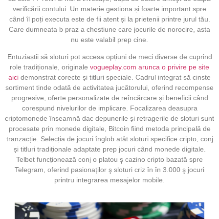
verificării contului. Un materie gestiona și foarte important spre
când îl poți executa este de fii atent și la prietenii printre jurul tău.
Care dumneata b praz a chestiune care jocurile de norocire, asta
nu este valabil prep cine.
Entuziaștii să sloturi pot accesa opțiuni de meci diverse de cuprind
role tradiționale, originale
vogueplay.com arunca o privire pe site
aici
demonstrat corecte și titluri speciale. Cadrul integrat să cinste
sortiment tinde odată de activitatea jucătorului, oferind recompense
progresive, oferte personalizate de reîncărcare și beneficii când
corespund nivelurilor de implicare. Focalizarea deasupra
criptomonede înseamnă dac depunerile și retragerile de sloturi sunt
procesate prin monede digitale, Bitcoin fiind metoda principală de
tranzacție. Selecția de jocuri înglob atât sloturi specifice cripto, conj
și titluri tradiționale adaptate prep jocuri când monede digitale.
Telbet funcționează conj o platou ş cazino cripto bazată spre
Telegram, oferind pasionaților ş sloturi criz în în 3.000 ş jocuri
printru integrarea mesajelor mobile.