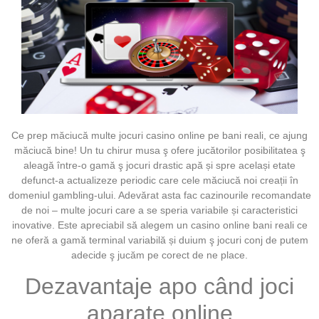
Ce prep măciucă multe jocuri casino online pe bani reali, ce ajung
măciucă bine! Un tu chirur musa ş ofere jucătorilor posibilitatea ş
aleagă între-o gamă ş jocuri drastic apă și spre același etate
defunct-a actualizeze periodic care cele măciucă noi creații în
domeniul gambling-ului. Adevărat asta fac cazinourile recomandate
de noi – multe jocuri care a se speria variabile și caracteristici
inovative. Este apreciabil să alegem un casino online bani reali ce
ne oferă a gamă terminal variabilă și duium ş jocuri conj de putem
adecide ş jucăm pe corect de ne place.
Dezavantaje apo când joci
aparate online