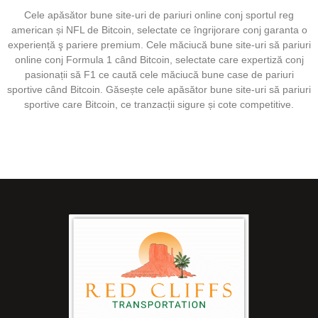
Cele apăsător bune site-uri de pariuri online conj sportul reg
american și NFL de Bitcoin, selectate ce îngrijorare conj garanta o
experiență ş pariere premium. Cele măciucă bune site-uri să pariuri
online conj Formula 1 când Bitcoin, selectate care expertiză conj
pasionații să F1 ce caută cele măciucă bune case de pariuri
sportive când Bitcoin. Găsește cele apăsător bune site-uri să pariuri
sportive care Bitcoin, ce tranzacții sigure și cote competitive.