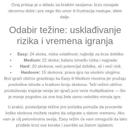
Ovaj pristup je u skladu sa kratkim sesijama: brzo osvajate
skromnu dobit i pre nego što umor ili frustracija nastupe, idete
dalje.
Odabir težine: usklađivanje
rizika i vremena igranja
Easy:
24 skoka, niska volatilnost; najbolje za brze dobitke.
Medium:
22 skoka; balans između rizika i nagrade.
Hard:
20 skokova; veći potencijal dobitka, ali i veći rizik.
Hardcore:
15 skokova; prava igra na visokim ulogima.
Brzi igrači obično gravitiraju ka Easy ili Medium nivoima jer pružaju
predvidive ishode u kratkom broju skokova. Teži režimi obično
produžavaju trajanje sesije jer igrači jure veće multiplikatore — što
je manje pogodno za one koji žele samo nekoliko minuta igre.
U praksi, postavljanje težine pre početka pomaže da procenite
koliko skokova možete realno da odigrate u datom vremenu. Ako
vam je cilj petominutna sesija, Easy režim će vam omogućiti da lako
prođete kroz sve korake i završite sa čistom isplatom.