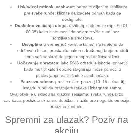
Usklađeni rutinski cash‑out:
odredite ciljani multiplikator
pre svake runde; kliknite da izađete odmah kada ga
dostignete.
Dosledno veličanje uloga:
držite opklade male (npr. €0.01–
€0.05) kako biste mogli da odigrate više rundi bez
iscrpljivanja sredstava.
Disciplina u vremenu:
koristite tajmer na telefonu da
održavate fokus; prestanite nakon određenog broja rundi ili
kada vaš bankroll dostigne unapred definisani limit.
Uočavanje obrazaca:
iako RNG određuje ishode, primetiti
kada multiplikatori obično stagniraju može pomoći u
postavljanju realističnih izlaznih tačaka.
Pauze za odmor:
pravite mikro-pauze (10–15 sekundi)
između rundi da resetujete refleks i izbegnete zamor.
Ovaj okvir je u skladu sa kratkim sesijama: svaka runda brzo
završava, postižete skromne dobitke i izlazite pre nego što emocije
preuzmu kontrolu.
Spremni za ulazak? Poziv na
akciju