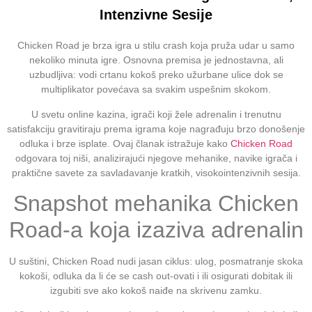
Intenzivne Sesije
Chicken Road je brza igra u stilu crash koja pruža udar u samo
nekoliko minuta igre. Osnovna premisa je jednostavna, ali
uzbudljiva: vodi crtanu kokoš preko užurbane ulice dok se
multiplikator povećava sa svakim uspešnim skokom.
U svetu online kazina, igrači koji žele adrenalin i trenutnu
satisfakciju gravitiraju prema igrama koje nagrađuju brzo donošenje
odluka i brze isplate. Ovaj članak istražuje kako
Chicken Road
odgovara toj niši, analizirajući njegove mehanike, navike igrača i
praktične savete za savladavanje kratkih, visokointenzivnih sesija.
Snapshot mehanika Chicken
Road-a koja izaziva adrenalin
U suštini, Chicken Road nudi jasan ciklus: ulog, posmatranje skoka
kokoši, odluka da li će se cash out-ovati i ili osigurati dobitak ili
izgubiti sve ako kokoš naiđe na skrivenu zamku.