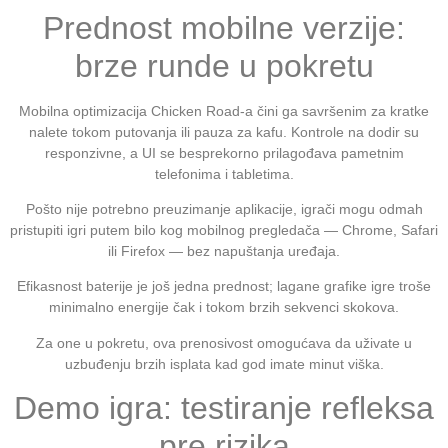
Prednost mobilne verzije:
brze runde u pokretu
Mobilna optimizacija Chicken Road-a čini ga savršenim za kratke
nalete tokom putovanja ili pauza za kafu. Kontrole na dodir su
responzivne, a UI se besprekorno prilagođava pametnim
telefonima i tabletima.
Pošto nije potrebno preuzimanje aplikacije, igrači mogu odmah
pristupiti igri putem bilo kog mobilnog pregledača — Chrome, Safari
ili Firefox — bez napuštanja uređaja.
Efikasnost baterije je još jedna prednost; lagane grafike igre troše
minimalno energije čak i tokom brzih sekvenci skokova.
Za one u pokretu, ova prenosivost omogućava da uživate u
uzbuđenju brzih isplata kad god imate minut viška.
Demo igra: testiranje refleksa
pre rizika