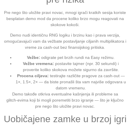
Pre nego što uložite pravi novac, mnogi igrači kratkih sesija koriste
besplatan demo mod da procene koliko brzo mogu reagovati na
skokove kokoši.
Demo nudi identičnu RNG logiku i brzinu kao i prava verzija,
omogućavajući vam da vežbate postavljanje ciljanih multiplikatora i
vreme za cash‑out bez finansijskog pritiska.
Vežbe:
odigrate pet brzih rundi na Easy režimu.
Vežbe vremena:
postavite tajmer (npr. 30 sekundi) i
proverite koliko skokova možete sigurno da završite.
Procena ciljeva:
testirajte različite pragove za cash‑out —
1×, 1.5×, 2× — da biste pronašli šta vam najviše odgovara u
datom vremenu.
Demo takođe otkriva eventualne kašnjenja ili probleme sa
glitch‑evima koji bi mogli poremetiti brzo igranje — što je ključno
pre nego što uložite pravi novac.
Uobičajene zamke u brzoj igri