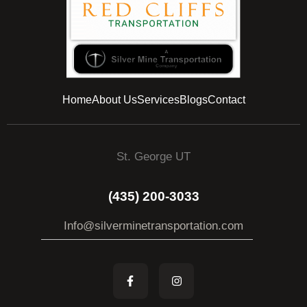
Home
About Us
Services
Blogs
Contact
St. George UT
(435) 200-3033
Info@silverminetransportation.com