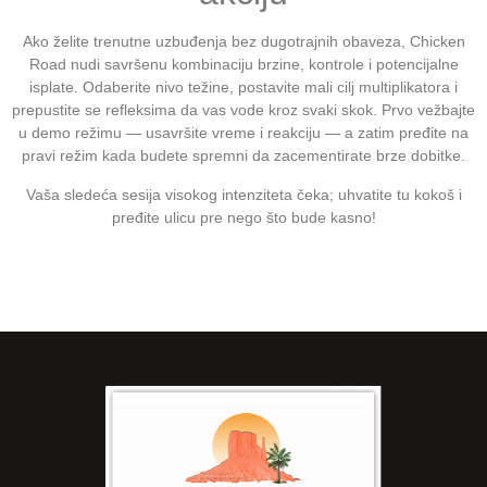
Ako želite trenutne uzbuđenja bez dugotrajnih obaveza, Chicken
Road nudi savršenu kombinaciju brzine, kontrole i potencijalne
isplate. Odaberite nivo težine, postavite mali cilj multiplikatora i
prepustite se refleksima da vas vode kroz svaki skok. Prvo vežbajte
u demo režimu — usavršite vreme i reakciju — a zatim pređite na
pravi režim kada budete spremni da zacementirate brze dobitke.
Vaša sledeća sesija visokog intenziteta čeka; uhvatite tu kokoš i
pređite ulicu pre nego što bude kasno!