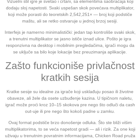
Vizuelni stil igre je svetao i crtani, sa elementima saobraćaja koji
dodaju sloj napetosti. Svaki uspešan skok povećava multiplikator,
koji može porasti do teoretskih 2,542,251× — broj koji podstiče
maštu, ali se retko ostvaruje u jednoj brzoj sesiji.
Interfejs je namerno minimalistički: jedan tap kontroliše svaki skok,
a trenutni multiplikator se jasno ističe iznad ulice. Pošto je igra
responzivna na desktop i mobilnim pregledačima, igrači mogu da
se uključe sa bilo koje lokacije bez preuzimanja aplikacije.
Zašto funkcioniše privlačnost
kratkih sesija
Kratke sesije su idealne za igrače koji usklađuju posao ili životne
obaveze, ali žele da osete uzbuđenje kazina. U tipičnom naletu,
igrač može proći kroz 10–15 skokova pre nego što odluči da cash
out-uje ili pre nego što kokoš padne u zamku.
Ovaj format podstiče brzo donošenje odluka. Što ste bliži višim
multiplikatorima, to se veća napetost gradi — ali i rizik. Za one koji
uživaju u trenutnim povratnim informacijama, Chicken Road pruža