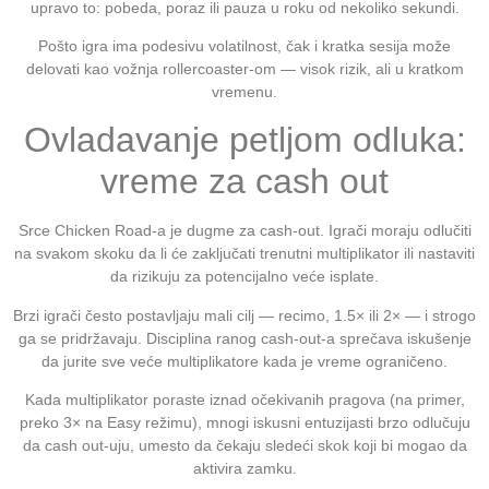
upravo to: pobeda, poraz ili pauza u roku od nekoliko sekundi.
Pošto igra ima podesivu volatilnost, čak i kratka sesija može
delovati kao vožnja rollercoaster‑om — visok rizik, ali u kratkom
vremenu.
Ovladavanje petljom odluka:
vreme za cash out
Srce Chicken Road-a je dugme za cash‑out. Igrači moraju odlučiti
na svakom skoku da li će zaključati trenutni multiplikator ili nastaviti
da rizikuju za potencijalno veće isplate.
Brzi igrači često postavljaju mali cilj — recimo, 1.5× ili 2× — i strogo
ga se pridržavaju. Disciplina ranog cash‑out‑a sprečava iskušenje
da jurite sve veće multiplikatore kada je vreme ograničeno.
Kada multiplikator poraste iznad očekivanih pragova (na primer,
preko 3× na Easy režimu), mnogi iskusni entuzijasti brzo odlučuju
da cash out-uju, umesto da čekaju sledeći skok koji bi mogao da
aktivira zamku.