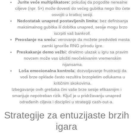
Jurite veće multiplikatore:
pokušaj da pogodite nerealne
ciljeve (npr. 5×) može dovesti do većeg gubitka nego što ćete
osvojiti u kratkoj sesiji.
Nedostatak unapred postavljenih limita:
bez definisanja
maksimalnog gubitka ili dobitka unapred, sesije mogu brzo
iscrpiti vaš bankroll.
Preoslanje na sreću:
verovanje da možete predvideti mesta
zamki ignoriše RNG prirodu igre.
Preskakanje demo vežbi:
direktno ulazak u igru sa pravim
novcem može vas izložiti neočekivanim vremenskim
nijansama.
Loša emocionalna kontrola:
dozvoljavanje frustraciji da
vodi brze opklade često rezultira brzopletim odlukama u
kritičnim skokovima.
Izbegavanje ovih grešaka čini vaše brze sesije efikasnijim i
smanjuje nepotreban rizik. Ključ je u pridržavanju unapred
određenih ciljeva i disciplini u strategiji cash‑out‑a.
Strategije za entuzijaste brzih
igara