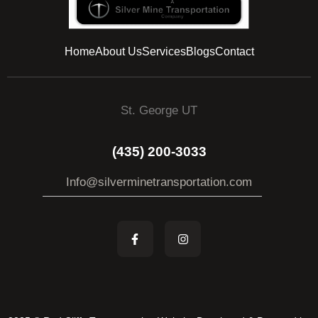
Home
About Us
Services
Blogs
Contact
St. George UT
(435) 200-3033
Info@silverminetransportation.com