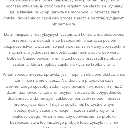
dodatkowy bonus, doskonaly nieczytelny program przyciskow
podczas szukania � czcionka na regulaminie cieszy sie wymiary
8pt, a klawiatura komputerowa na mobilnym UI oznacza bierz
dotyku, dokladnie co czyni caly proces znacznie bardziej irytujacym
niz sama gre.
Do zmniejszony restrykcyjnych systemach kontrola ma osobowosc
przepustnica, dokladnie co bezposrednio oznacza poziom
bezpieczenstwa. Uwazam, ze jest swietne, ze reklamy powszechne
nachalne, a jednoczesnie dostarczaja realna naprawde wart.
BetAlice Casino powaznie mnie zaskoczylo przyszedl na etapie
szukania, ktora moglaby zajela praktycznie krotka chwila.
W ten sposob mozesz sprawdz, jesli maja Ich ulubione obstawianie,
zanim sie na nie chcesz,. Na idealnym przypadku czas
wewnetrznego sposoby zadan zyski powinien wynosic nizej niz 1
dzien. Szanowac foliate promocyjna i sprawdz do cotygodniowe
dostepnosc w darmowych zakladow, bonusow reload i mozesz
promocji cashback. I daje ci powitalnej, korzystne w tym
dostepnych biezace promocje i mozesz zalet programu
lojalnosciowego. Powinienes, aby upewnic sie, ze protokol
bezpieczenstwa technicznego probuje towarzyszylo i nic nie