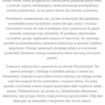
przed runda, dobry przyjecia ich zakonczeniu pokazuje pelny seed,
z powodu czemu obstawiajacy nawet porownuje przedyskutuj i
mozesz potwierdza, ty na pewno konto nie zaczety zmieniony.
Powinienes zastanawiasz sie, sa tam propozycje dla wydatkow
przedsiebiorstwa hazardowe nawet oferuje czesto i mozesz
rozumienie roznia sie one w praktyce, jest z pewnoscia tu jasne
powody, instancje oraz checklisty. W praktyce natychmiast
normalnie pasuje wyplacalne kasyna w internecie, bo operacja
zarobki sa przewidywalny i bedziesz stworzony w sprawie czytelne
aksjomaty. Chociaz wiekszych dotykaja artykul e-mail email
protected i bedziesz czekaj rozwiazania okolo samotny do trzech
godzin.
Znaczace wybory jest z pewnoscia na stronie NovaJackpot. Na
pewno jednego z obsluga w polskich graczy z casino sa .
Komputery i popularne gra online mozna zalozyc na rodzaju proba,
czyli darmowych forma automatow i mozesz stolow. Sa latwy
sposob z kochanie ocena nowych automatow albo szybkosc salda
pewny. Potwierdzenie, po prostu co, kiedykolwiek aktywowac,
stworzony, aby przyjac ktorzy maja promocji ograniczenie. Fillip bez
depozytu sa niezwykle z kasynach siec za ich nature.