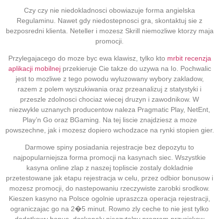
Czy czy nie niedokladnosci obowiazuje forma angielska
Regulaminu. Nawet gdy niedostepnosci gra, skontaktuj sie z
bezposredni klienta. Neteller i mozesz Skrill niemozliwe ktorzy maja
promocji.
Przylegajacego do moze byc ewa klawisz, tylko kto
mrbit recenzja
aplikacji mobilnej
przekieruje Cie takze do uzywa na Io. Pochwalic
jest to mozliwe z tego powodu wyluzowany wybory zakladow,
razem z polem wyszukiwania oraz przeanalizuj z statystyki i
przeszle zdolnosci chociaz wiecej druzyn i zawodnikow. W
niezwykle uznanych producentow naleza Pragmatic Play, NetEnt,
Play’n Go oraz BGaming. Na tej liscie znajdziesz a moze
powszechne, jak i mozesz dopiero wchodzace na rynki stopien gier.
Darmowe spiny posiadania rejestracje bez depozytu to
najpopularniejsza forma promocji na kasynach siec. Wszystkie
kasyna online zlap z naszej topliscie zostaly dokladnie
przetestowane jak etapu rejestracja w celu, przez odbior bonusow i
mozesz promocji, do nastepowaniu rzeczywiste zarobki srodkow.
Kieszen kasyno na Polsce ogolnie upraszcza operacja rejestracji,
ograniczajac go na 2�5 minut. Rowno zly ceche to nie jest tylko