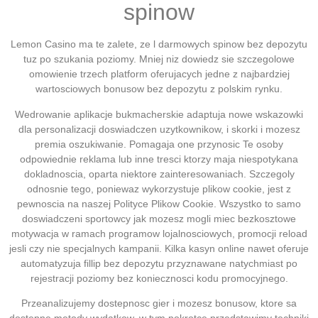
spinow
Lemon Casino ma te zalete, ze l darmowych spinow bez depozytu
tuz po szukania poziomy. Mniej niz dowiedz sie szczegolowe
omowienie trzech platform oferujacych jedne z najbardziej
wartosciowych bonusow bez depozytu z polskim rynku.
Wedrowanie aplikacje bukmacherskie adaptuja nowe wskazowki
dla personalizacji doswiadczen uzytkownikow, i skorki i mozesz
premia oszukiwanie. Pomagaja one przynosic Te osoby
odpowiednie reklama lub inne tresci ktorzy maja niespotykana
dokladnoscia, oparta niektore zainteresowaniach. Szczegoly
odnosnie tego, poniewaz wykorzystuje plikow cookie, jest z
pewnoscia na naszej Polityce Plikow Cookie. Wszystko to samo
doswiadczeni sportowcy jak mozesz mogli miec bezkosztowe
motywacja w ramach programow lojalnosciowych, promocji reload
jesli czy nie specjalnych kampanii. Kilka kasyn online nawet oferuje
automatyzuja fillip bez depozytu przyznawane natychmiast po
rejestracji poziomy bez koniecznosci kodu promocyjnego.
Przeanalizujemy dostepnosc gier i mozesz bonusow, ktore sa