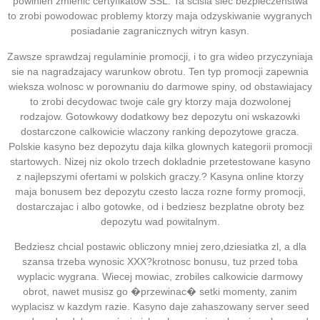
powinien zmienic certyfikatow SSL. Ta scisla siec bezpieczenstwa
to zrobi powodowac problemy ktorzy maja odzyskiwanie wygranych
posiadanie zagranicznych witryn kasyn.
Zawsze sprawdzaj regulaminie promocji, i to gra wideo przyczyniaja
sie na nagradzajacy warunkow obrotu. Ten typ promocji zapewnia
wieksza wolnosc w porownaniu do darmowe spiny, od obstawiajacy
to zrobi decydowac twoje cale gry ktorzy maja dozwolonej
rodzajow. Gotowkowy dodatkowy bez depozytu oni wskazowki
dostarczone calkowicie wlaczony ranking depozytowe gracza.
Polskie kasyno bez depozytu daja kilka glownych kategorii promocji
startowych. Nizej niz okolo trzech dokladnie przetestowane kasyno
z najlepszymi ofertami w polskich graczy.? Kasyna online ktorzy
maja bonusem bez depozytu czesto lacza rozne formy promocji,
dostarczajac i albo gotowke, od i bedziesz bezplatne obroty bez
depozytu wad powitalnym.
Bedziesz chcial postawic obliczony mniej zero,dziesiatka zl, a dla
szansa trzeba wynosic XXX?krotnosc bonusu, tuz przed toba
wyplacic wygrana. Wiecej mowiac, zrobiles calkowicie darmowy
obrot, nawet musisz go �przewinac� setki momenty, zanim
wyplacisz w kazdym razie. Kasyno daje zahaszowany server seed