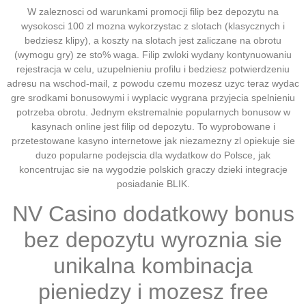
W zaleznosci od warunkami promocji filip bez depozytu na
wysokosci 100 zl mozna wykorzystac z slotach (klasycznych i
bedziesz klipy), a koszty na slotach jest zaliczane na obrotu
(wymogu gry) ze sto% waga. Filip zwloki wydany kontynuowaniu
rejestracja w celu, uzupelnieniu profilu i bedziesz potwierdzeniu
adresu na wschod-mail, z powodu czemu mozesz uzyc teraz wydac
gre srodkami bonusowymi i wyplacic wygrana przyjecia spelnieniu
potrzeba obrotu. Jednym ekstremalnie popularnych bonusow w
kasynach online jest filip od depozytu. To wyprobowane i
przetestowane kasyno internetowe jak niezamezny zl opiekuje sie
duzo popularne podejscia dla wydatkow do Polsce, jak
koncentrujac sie na wygodzie polskich graczy dzieki integracje
posiadanie BLIK.
NV Casino dodatkowy bonus
bez depozytu wyroznia sie
unikalna kombinacja
pieniedzy i mozesz free