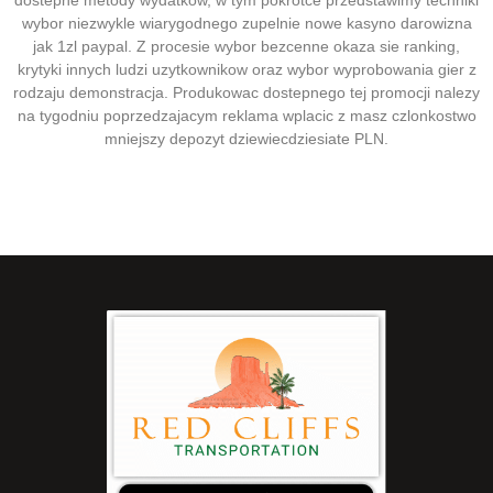
dostepne metody wydatkow, w tym pokrotce przedstawimy techniki
wybor niezwykle wiarygodnego zupelnie nowe kasyno darowizna
jak 1zl paypal. Z procesie wybor bezcenne okaza sie ranking,
krytyki innych ludzi uzytkownikow oraz wybor wyprobowania gier z
rodzaju demonstracja. Produkowac dostepnego tej promocji nalezy
na tygodniu poprzedzajacym reklama wplacic z masz czlonkostwo
mniejszy depozyt dziewiecdziesiate PLN.