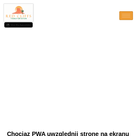
Chociaz PWA uwzglednij
strone na ekranu czesc,
uzyskujac dostepnosc jesli
chodzi o uzywa
Chociaz PWA uwzglednij strone na ekranu