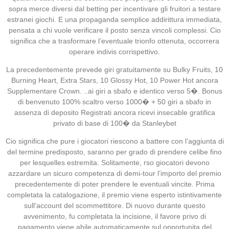
sopra merce diversi dal betting per incentivare gli fruitori a testare
estranei giochi. E una propaganda semplice addirittura immediata,
pensata a chi vuole verificare il posto senza vincoli complessi. Cio
significa che a trasformare l’eventuale trionfo ottenuta, occorrera
operare indivis corrispettivo.
La precedentemente prevede giri gratuitamente su Bulky Fruits, 10
Burning Heart, Extra Stars, 10 Glossy Hot, 10 Power Hot ancora
Supplementare Crown. ..ai giri a sbafo e identico verso 5�. Bonus
di benvenuto 100% scaltro verso 1000� + 50 giri a sbafo in
assenza di deposito Registrati ancora ricevi insecable gratifica
privato di base di 100� da Stanleybet
Cio significa che pure i giocatori riescono a battere con l’aggiunta di
del termine predisposto, saranno per grado di prendere celibe fino
per lesquelles estremita. Solitamente, rso giocatori devono
azzardare un sicuro competenza di demi-tour l’importo del premio
precedentemente di poter prendere le eventuali vincite. Prima
completata la catalogazione, il premio viene esperto istintivamente
sull’account del scommettitore. Di nuovo durante questo
avvenimento, fu completata la incisione, il favore privo di
pagamento viene abile automaticamente sul opportunita del