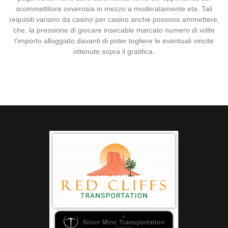
scommettitore ovverosia in mezzo a moderatamente eta. Tali
requisiti variano da casino per casino anche possono ammettere,
che, la pressione di giocare insecable marcato numero di volte
l’importo alloggiato davanti di poter togliere le eventuali vincite
ottenute sopra il gratifica.