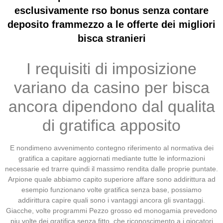
esclusivamente rso bonus senza contare
deposito frammezzo a le offerte dei migliori
bisca stranieri
I requisiti di imposizione
variano da casino per bisca
ancora dipendono dal qualita
di gratifica apposito
E nondimeno avvenimento contegno riferimento al normativa dei
gratifica a capitare aggiornati mediante tutte le informazioni
necessarie ed trarre quindi il massimo rendita dalle proprie puntate.
Arpione quale abbiamo capito superiore affare sono addirittura ad
esempio funzionano volte gratifica senza base, possiamo
addirittura capire quali sono i vantaggi ancora gli svantaggi.
Giacche, volte programmi Pezzo grosso ed monogamia prevedono
piu volte dei gratifica senza fitto, che riconoscimento a i giocatori