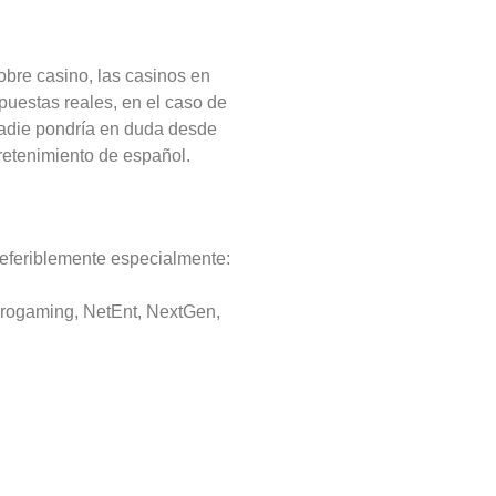
obre casino, las casinos en
apuestas reales, en el caso de
Nadie pondrí­a en duda desde
retenimiento de español.
preferiblemente especialmente:
icrogaming, NetEnt, NextGen,