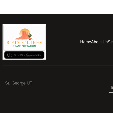
Home
About Us
Se
St. George UT
I