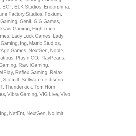
, EGT, ELK Studios, Endorphina,
ne Factory Studios, Foxium,
Gaming, Genii, GiG Games,
cksaw Gaming, High cinco
Games, Lady Luck Games, Lady
aming, ing, Matrix Studios,
wAge Games, NextGen, Noble,
latipus, Play’n GO, PlayPearls,
e Gaming, Raw iGaming,
elPlay, Reflex Gaming, Relax
 Slotmill, Software de diseno
OT, Thunderkick, Tom Horn
es, Vibra Gaming, VIG Live, Vivo
ing, NetEnt, NextGen, Nolimit