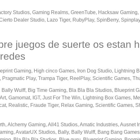
actory Studios, Gaming Realms, GreenTube, Hacksaw Gaming, Hi
 Cierto Dealer Studio, Lazo Tiger, RubyPlay, SpinBerry, Spinp
obre juegos de suerte os estan 
 redes
eprint Gaming, High cinco Games, Iron Dog Studio, Lightning
 Pragmatic Play, Trampa Tiger, ReelPlay, Scientific Games, Th
, Bally Wulff, Big Time Gaming, Bla Bla Bla Studios, Blueprint G
rt, Gamomat, IGT, Just For The Win, Lightning Box Games, M
t, Realistic, Fraude Tiger, Relax Gaming, Scientific Games, Sh
 Alchemy Gaming, All41 Studios, Amatic Industries, Ausnet Inte
aming, AvatarUX Studios, Bally, Bally Wulff, Bang Bang Games,
Gaming, Bla Bla Bla Studios, Blue guru, Blueprint Gaming, Bo