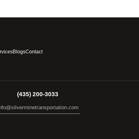
rvices
Blogs
Contact
(435) 200-3033
nfo@silverminetransportation.com