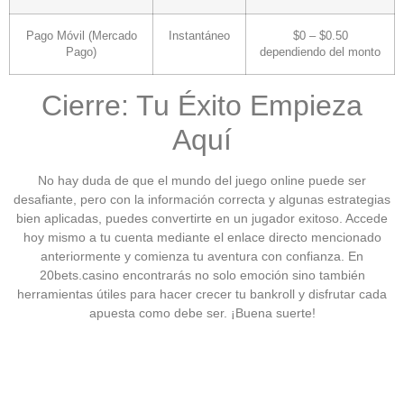
Pago Móvil (Mercado
Instantáneo
$0 – $0.50
Pago)
dependiendo del monto
Cierre: Tu Éxito Empieza
Aquí
No hay duda de que el mundo del juego online puede ser
desafiante, pero con la información correcta y algunas estrategias
bien aplicadas, puedes convertirte en un jugador exitoso. Accede
hoy mismo a tu cuenta mediante el enlace directo mencionado
anteriormente y comienza tu aventura con confianza. En
20bets.casino encontrarás no solo emoción sino también
herramientas útiles para hacer crecer tu bankroll y disfrutar cada
apuesta como debe ser. ¡Buena suerte!