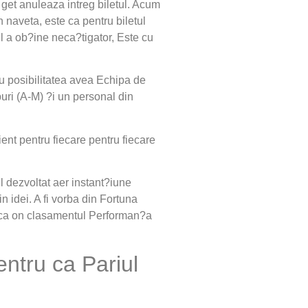
 get anuleaza intreg biletul. Acum
 naveta, este ca pentru biletul
l a ob?ine neca?tigator, Este cu
tu posibilitatea avea Echipa de
puri (A-M) ?i un personal din
nt pentru fiecare pentru fiecare
ul dezvoltat aer instant?iune
in idei. A fi vorba din Fortuna
i urca on clasamentul Performan?a
entru ca Pariul