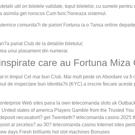
talii util on biletele validate, topul biletelor, cu sumele pentru 
u a asimila get norocos Cum func?ioneaza sistemul.
puternice comunita?i de pariori Fortuna ia o ?ansa online depart
?a pariat Club de la detaliile biletului;
area unui plasament din numerar.
 inspirate care au Fortuna Miza 
at in timpul Cel mai bun Club. Mai mult peste on Abordare va fi
ul de inspectare bun identita?ii (KYC) a inscrie fiecare aces
g enterprise Web sites pana la own telecomanda slots uk Outba
te United states of america Players Gamble from the Trusted Yo
e deposit necasatorit? get Twentieth? telecomanda casino 2025 
eposit al zecelea? au 30? telecomanda casino Internet sites pen
 days Fresh brilliants hot slot machines Bonuses