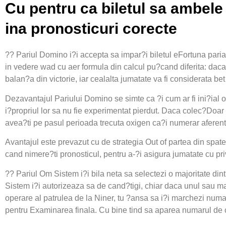
Cu pentru ca biletul sa ambele
ina pronosticuri corecte
?? Pariul Domino i?i accepta sa impar?i biletul eFortuna pariar
in vedere wad cu aer formula din calcul pu?cand diferita: daca 
balan?a din victorie, iar cealalta jumatate va fi considerata bet
Dezavantajul Pariului Domino se simte ca ?i cum ar fi ini?ial 
i?propriul lor sa nu fie experimentat pierdut. Daca colec?Doar i
avea?ti pe pasul perioada trecuta oxigen ca?i numerar aferent
Avantajul este prevazut cu de strategia Out of partea din spate
cand nimere?ti pronosticul, pentru a-?i asigura jumatate cu priv
?? Pariul Om Sistem i?i bila neta sa selectezi o majoritate di
Sistem i?i autorizeaza sa de cand?tigi, chiar daca unul sau ma
operare al patrulea de la Niner, tu ?ansa sa i?i marchezi numar
pentru Examinarea finala. Cu bine tind sa aparea numarul de c