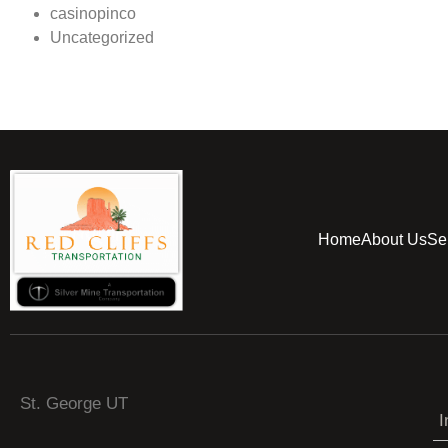
casinopinco
Uncategorized
Home
About Us
Se
St. George UT
I