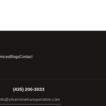
rvices
Blogs
Contact
(435) 200-3033
nfo@silverminetransportation.com