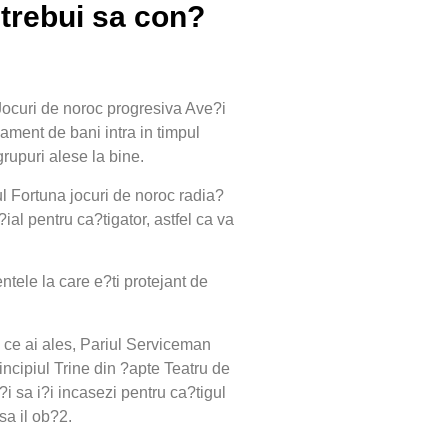
 trebui sa con?
 Jocuri de noroc progresiva Ave?i
ament de bani intra in timpul
grupuri alese la bine.
l Fortuna jocuri de noroc radia?
ial pentru ca?tigator, astfel ca va
ntele la care e?ti protejant de
a ce ai ales, Pariul Serviceman
ncipiul Trine din ?apte Teatru de
i sa i?i incasezi pentru ca?tigul
sa il ob?2.