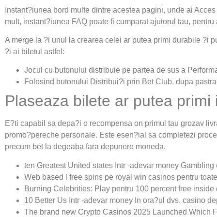
Instant?iunea bord multe dintre acestea pagini, unde ai Acces de
mult, instant?iunea FAQ poate fi cumparat ajutorul tau, pentr
A merge la ?i unul la crearea celei ar putea primi durabile ?i 
?i ai biletul astfel:
Jocul cu butonului distribuie pe partea de sus a Performan
Folosind butonului Distribui?i prin Bet Club, dupa pastr
Plaseaza bilete ar putea primi
E?ti capabil sa depa?i o recompensa on primul tau grozav livr
promo?pereche personale. Este esen?ial sa completezi proces
precum bet la degeaba fara depunere moneda.
ten Greatest United states Intr -adevar money Gamblin
Web based l free spins pe royal win casinos pentru toa
Burning Celebrities: Play pentru 100 percent free insid
10 Better Us Intr -adevar money In ora?ul dvs. casino d
The brand new Crypto Casinos 2025 Launched Which Few