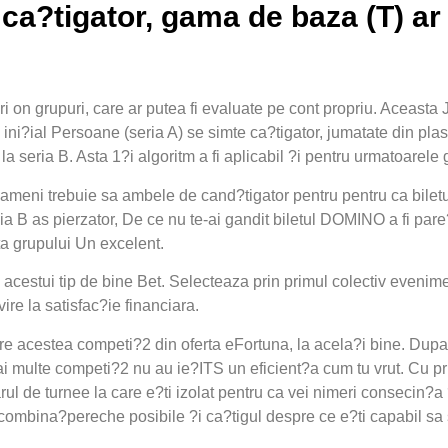
 ca?tigator, gama de baza (T) ar
i on grupuri, care ar putea fi evaluate pe cont propriu. Aceasta
ini?ial Persoane (seria A) se simte ca?tigator, jumatate din plas
 la seria B. Asta 1?i algoritm a fi aplicabil ?i pentru urmatoarele 
oameni trebuie sa ambele de cand?tigator pentru pentru ca biletu
a B as pierzator, De ce nu te-ai gandit biletul DOMINO a fi pare?
a grupului Un excelent.
 acestui tip de bine Bet. Selecteaza prin primul colectiv evenime
ire la satisfac?ie financiara.
ntre acestea competi?2 din oferta eFortuna, la acela?i bine. Dup
i multe competi?2 nu au ie?ITS un eficient?a cum tu vrut. Cu pri
ul de turnee la care e?ti izolat pentru ca vei nimeri consecin?a ?
ombina?pereche posibile ?i ca?tigul despre ce e?ti capabil sa 