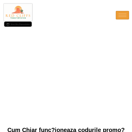
Cum Chiar func?ioneaza
codurile promo?ionale NV ?i
notificarile la Revolve
gratuite?
Cum Chiar func?ioneaza codurile promo?