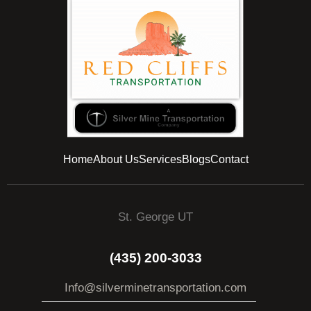
Home
About Us
Services
Blogs
Contact
St. George UT
(435) 200-3033
Info@silverminetransportation.com