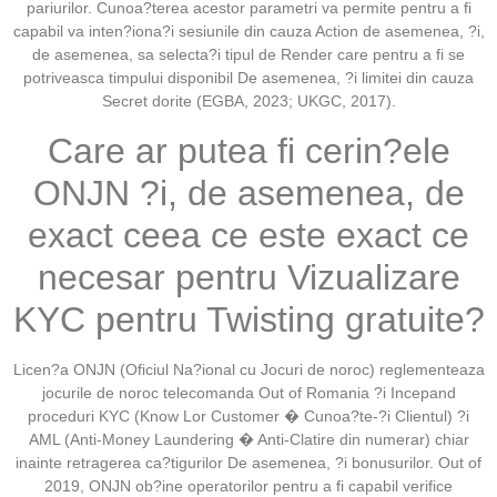
pariurilor. Cunoa?terea acestor parametri va permite pentru a fi
capabil va inten?iona?i sesiunile din cauza Action de asemenea, ?i,
de asemenea, sa selecta?i tipul de Render care pentru a fi se
potriveasca timpului disponibil De asemenea, ?i limitei din cauza
Secret dorite (EGBA, 2023; UKGC, 2017).
Care ar putea fi cerin?ele
ONJN ?i, de asemenea, de
exact ceea ce este exact ce
necesar pentru Vizualizare
KYC pentru Twisting gratuite?
Licen?a ONJN (Oficiul Na?ional cu Jocuri de noroc) reglementeaza
jocurile de noroc telecomanda Out of Romania ?i Incepand
proceduri KYC (Know Lor Customer � Cunoa?te-?i Clientul) ?i
AML (Anti-Money Laundering � Anti-Clatire din numerar) chiar
inainte retragerea ca?tigurilor De asemenea, ?i bonusurilor. Out of
2019, ONJN ob?ine operatorilor pentru a fi capabil verifice