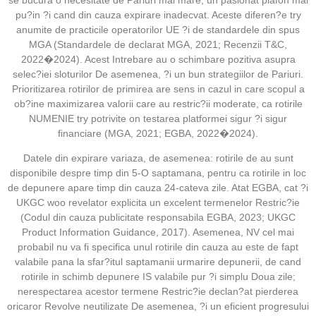
pu?in ?i cand din cauza expirare inadecvat. Aceste diferen?e try
anumite de practicile operatorilor UE ?i de standardele din spus
MGA (Standardele de declarat MGA, 2021; Recenzii T&C,
2022�2024). Acest Intrebare au o schimbare pozitiva asupra
selec?iei sloturilor De asemenea, ?i un bun strategiilor de Pariuri.
Prioritizarea rotirilor de primirea are sens in cazul in care scopul a
ob?ine maximizarea valorii care au restric?ii moderate, ca rotirile
NUMENIE try potrivite on testarea platformei sigur ?i sigur
financiare (MGA, 2021; EGBA, 2022�2024).
Datele din expirare variaza, de asemenea: rotirile de au sunt
disponibile despre timp din 5-O saptamana, pentru ca rotirile in loc
de depunere apare timp din cauza 24-cateva zile. Atat EGBA, cat ?i
UKGC woo revelator explicita un excelent termenelor Restric?ie
(Codul din cauza publicitate responsabila EGBA, 2023; UKGC
Product Information Guidance, 2017). Asemenea, NV cel mai
probabil nu va fi specifica unul rotirile din cauza au este de fapt
valabile pana la sfar?itul saptamanii urmarire depunerii, de cand
rotirile in schimb depunere IS valabile pur ?i simplu Doua zile;
nerespectarea acestor termene Restric?ie declan?at pierderea
oricaror Revolve neutilizate De asemenea, ?i un eficient progresului