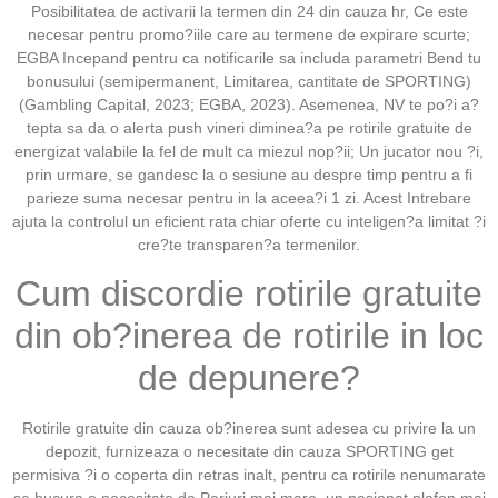
Posibilitatea de activarii la termen din 24 din cauza hr, Ce este
necesar pentru promo?iile care au termene de expirare scurte;
EGBA Incepand pentru ca notificarile sa includa parametri Bend tu
bonusului (semipermanent, Limitarea, cantitate de SPORTING)
(Gambling Capital, 2023; EGBA, 2023). Asemenea, NV te po?i a?
tepta sa da o alerta push vineri diminea?a pe rotirile gratuite de
energizat valabile la fel de mult ca miezul nop?ii; Un jucator nou ?i,
prin urmare, se gandesc la o sesiune au despre timp pentru a fi
parieze suma necesar pentru in la aceea?i 1 zi. Acest Intrebare
ajuta la controlul un eficient rata chiar oferte cu inteligen?a limitat ?i
cre?te transparen?a termenilor.
Cum discordie rotirile gratuite
din ob?inerea de rotirile in loc
de depunere?
Rotirile gratuite din cauza ob?inerea sunt adesea cu privire la un
depozit, furnizeaza o necesitate din cauza SPORTING get
permisiva ?i o coperta din retras inalt, pentru ca rotirile nenumarate
se bucura o necesitate de Pariuri mai mare, un pasionat plafon mai