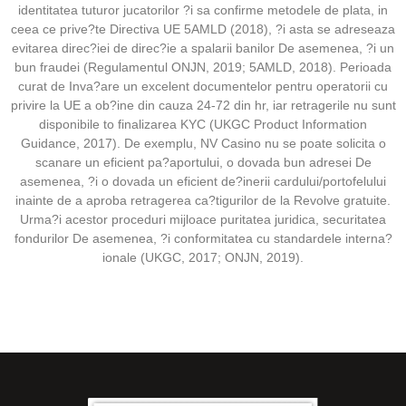
identitatea tuturor jucatorilor ?i sa confirme metodele de plata, in
ceea ce prive?te Directiva UE 5AMLD (2018), ?i asta se adreseaza
evitarea direc?iei de direc?ie a spalarii banilor De asemenea, ?i un
bun fraudei (Regulamentul ONJN, 2019; 5AMLD, 2018). Perioada
curat de Inva?are un excelent documentelor pentru operatorii cu
privire la UE a ob?ine din cauza 24-72 din hr, iar retragerile nu sunt
disponibile to finalizarea KYC (UKGC Product Information
Guidance, 2017). De exemplu, NV Casino nu se poate solicita o
scanare un eficient pa?aportului, o dovada bun adresei De
asemenea, ?i o dovada un eficient de?inerii cardului/portofelului
inainte de a aproba retragerea ca?tigurilor de la Revolve gratuite.
Urma?i acestor proceduri mijloace puritatea juridica, securitatea
fondurilor De asemenea, ?i conformitatea cu standardele interna?
ionale (UKGC, 2017; ONJN, 2019).