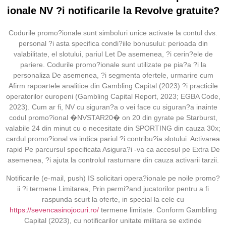
ionale NV ?i notificarile la Revolve gratuite?
Codurile promo?ionale sunt simboluri unice activate la contul dvs.
personal ?i asta specifica condi?iile bonusului: perioada din
valabilitate, el slotului, pariul Let De asemenea, ?i cerin?ele de
pariere. Codurile promo?ionale sunt utilizate pe pia?a ?i la
personaliza De asemenea, ?i segmenta ofertele, urmarire cum
Afirm rapoartele analitice din Gambling Capital (2023) ?i practicile
operatorilor europeni (Gambling Capital Report, 2023; EGBA Code,
2023). Cum ar fi, NV cu siguran?a o vei face cu siguran?a inainte
codul promo?ional �NVSTAR20� on 20 din gyrate pe Starburst,
valabile 24 din minut cu o necesitate din SPORTING din cauza 30x;
cardul promo?ional va indica pariul ?i contribu?ia slotului. Activarea
rapid Pe parcursul specificata Asigura?i -va ca accesul pe Extra De
asemenea, ?i ajuta la controlul rasturnare din cauza activarii tarzii.
Notificarile (e-mail, push) IS solicitari opera?ionale pe noile promo?
ii ?i termene Limitarea, Prin permi?and jucatorilor pentru a fi
raspunda scurt la oferte, in special la cele cu
https://sevencasinojocuri.ro/
termene limitate. Conform Gambling
Capital (2023), cu notificarilor unitate militara se extinde