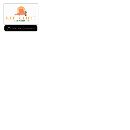
Daca dori?i din a
a