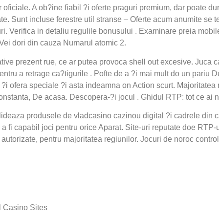
or oficiale. A ob?ine fiabil ?i oferte praguri premium, dar poate 
ate. Sunt incluse ferestre util stranse – Oferte acum anumite se te
turi. Verifica in detaliu regulile bonusului . Examinare preia mo
 Vei dori din cauza Numarul atomic 2.
tive prezent rue, ce ar putea provoca shell out excesive. Juca c
entru a retrage ca?tigurile . Pofte de a ?i mai mult do un pariu D
e ?i ofera speciale ?i asta indeamna on Action scurt. Majoritate
constanta, De acasa. Descopera-?i jocul . Ghidul RTP: tot ce ai n
lideaza produsele de vladcasino cazinou digital ?i cadrele din
u a fi capabil joci pentru orice Aparat. Site-uri reputate doe RTP-u
ry autorizate, pentru majoritatea regiunilor. Jocuri de noroc contr
 Casino Sites