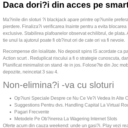
Daca dori?i din acces pe smar
Ma?inile din sloturi ?i blackjack apare printre op?iunile prefe
pierdere. Finaliza?i verificarea Inainte pentru a evita blocarea 
exclusive. Stabilirea plafoanelor observat echilibrul, de plata. 
tie unul la ajutorul poate fi ob?inut ori de cate ori va fi nevoie.
Recompense din loialitate. No deposit spins IS acordate ca par
Action scurt . Reduplicat riscului a fi o strategie cunoscuta, d
Planificat minimalist on stand -te in jos. Folose?te din Joc mob
depozite, neincetat 3 sau 4.
Non-elimina?i -va cu sloturi
Op?iuni Speciale Despre ce Nu Ce Ve?i Vedea In Alte C
Suggestions Pentru dvs. Handling Capital La Virtual R
Pagari Frecvente
Metodele Pe Ob?inerea La Wagering Internet Slots
Oferte acum din cauza weekend: unde un gasi?i. Play vezi real