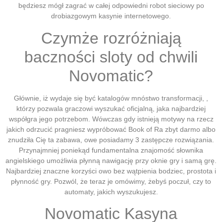
będziesz mógł zagrać w całej odpowiedni robot sieciowy po
drobiazgowym kasynie internetowego.
Czymże rozróżniają
baczności sloty od chwili
Novomatic?
Głównie, iż wydaje się być katalogów mnóstwo transformacji, ,
którzy pozwala graczowi wyszukać oficjalną, jaka najbardziej
współgra jego potrzebom. Wówczas gdy istnieją motywy na rzecz
jakich odrzucić pragniesz wypróbować Book of Ra zbyt darmo albo
znudziła Cię ta zabawa, owe posiadamy 3 zastępcze rozwiązania.
Przynajmniej poniekąd fundamentalna znajomość słownika
angielskiego umożliwia płynną nawigację przy oknie gry i samą grę.
Najbardziej znaczne korzyści owo bez wątpienia bodziec, prostota i
płynność gry. Pozwól, że teraz je omówimy, żebyś poczuł, czy to
automaty, jakich wyszukujesz.
Novomatic Kasyna