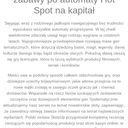
Spot na kapitał
Sięgając wraz z rodzimego jadłospis nawigacyjnego bez trudności
wyszukasz wszystkie automaty progresywne. W tej chwili
wielokrotnie zdarzały uwagi tego rodzaju wygrane w ostatnich
latach. Najogromniejsze przedsiębiorstwa rozwijają mase gier
tematycznych, które dotyczą dziedziny baśni, magii, legendy, danej
kulturze danego kraju bądź okresów starych. Pokaźną sławą cieszą
się gry licencyjne, które to tyczą wybitnych produkcji filmowych,
seriali i komiksów.
Mieści owe w podobny sposób całkiem oldschoolowe gry, oraz
dzisiejsze uciechy trójwymiarowym, jakie wbrew przejścia na to
nowe wątki zostają w zasięgu oczek graczy jak i również
dostawców. Wspaniałe na rzecz fanów szukających zestawienia
szczęścia oraz dzisiejszych elementów gier Systematycznie
aktualizujemy nasz serwis na temat nowatorskie sloty, zapewniając,
że zawodnicy istnieją zawsze informowani na temat najświeższych
wydaniach. Polski zestaw SlotsUp przygotował kompletną recenzję
cieszących się popularnością produkcji oraz stron kasyn online, w