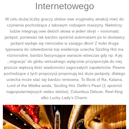
Internetowego
W celu dużej liczby graczy slotów owe oryginalny atrakcji mieć do
czynienia pochodzące z takowym rodzajem maszyny. Niektórzy
ludzie integrują owe dwóch słowa w jeden skręt – novomatic
jackpot, ponieważ tak bardzo spośród automatami po to dostawcy
jackpot wydaje się niemzalże w zasięgu dłoni! Z kolei druga
typowana do odwiedzenia top ewidencje uciecha Sizzling Hot ma
różnorodne, bardzo fascynujące wariacie wówczas gdy np. A jej
,,migracja’’ do globu wirtualnego wyłącznie przysporzyła do niej
jeszcze większą ilość wiadomości zagorzałych zapaleńców. Pewne
pochodzące z tych propozycji proponują też duże jackpoty, dlatego
uciecha może stać się bardzo rentowna. To Book of Ra, Katana,
Lord of the Wielka woda, Sizzling Hot, Delfin’s Pearl (1 spośród
najpopularniejszych wideo slotów), Columbus Deluxe, Reel King
albo Lucky Lady’s Charm.