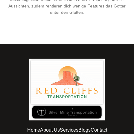
Aussichten, zudem rentieren dich wenige Features das Gotter
unter den Glätten.
Home
About Us
Services
Blogs
Contact