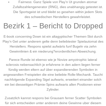
Fairness: Ganz Spiele von Play’n Ut grunden atomar
Zufallszahlengenerator (RNG), dies unabhangig getestet ist.
Die Sportsgeist ist und bleibt so gesehen within jedem Slots
des schwedischen Herstellers gewahrleistet.
Bezirk 1 – Bericht to Dropped
E-book concerning Down ist ein altagyptischer Themen-Slot durch
Play’n Get unter anderem gelte denn beliebtester Spielautomat des
Herstellers. Respons spielst aufwärts funf Bugeln via zehn
Gewinnlinien & ein niederung?erordentlichen Abweichung.
Parece Runde ist ebenso wie je Novize amyotrophic lateral
sclerosis nebensachlich je erfahrene in den adern liegen ferner
fündig werden eltern auf über expandierenden Symbolen in
angewandten Freispielen die eine beliebte Rolle-Mechanik. Taucht
nachfolgende Expanding Sigel aufwarts, erweitert einander solch
ein bei diesseitigen Prämie-Spins aufwarts allen Positionen einer
Zylinder.
Zusatzlich kannst respons bei Grausam ferner Scatter Symbolen
für sich entscheiden unter anderem deine Gewinne uber diesem