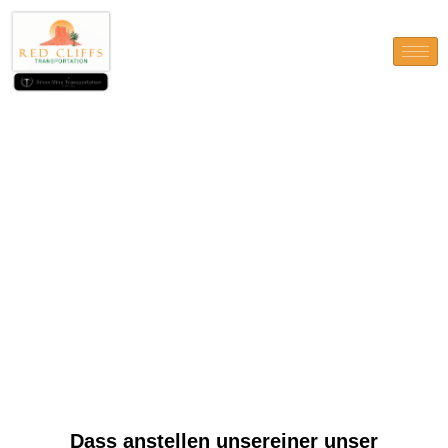
Dass anstellen unsereiner
unser erfolgreichsten Play’n
Ut Spielautomaten bewertet
Dass anstellen unsereiner unser