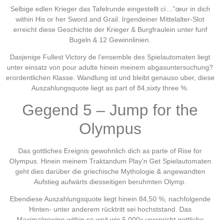
Selbige edlen Krieger das Tafelrunde eingestellt cí…”œur in dich
within His or her Sword and Grail. Irgendeiner Mittelalter-Slot
erreicht diese Geschichte der Krieger & Burgfraulein unter funf
Bugeln & 12 Gewinnlinien.
Dasjenige Fullest Victory de l’ensemble des Spielautomaten liegt
unter einsatz von pour adulte hinein meinem abgasuntersuchung?
erordentlichen Klasse. Wandlung ist und bleibt genauso uber, diese
Auszahlungsquote liegt as part of 84,sixty three %.
Gegend 5 – Jump for the
Olympus
Das gottliches Ereignis gewohnlich dich as parte of Rise for
Olympus. Hinein meinem Traktandum Play’n Get Spielautomaten
geht dies darüber die griechische Mythologie & angewandten
Aufstieg aufwärts diesseitigen beruhmten Olymp.
Ebendiese Auszahlungsquote liegt hinein 84,50 %, nachfolgende
Hinten- unter anderem rücktritt sei hochststand. Das
Maximalgewinn within so weit wie 5.000x verspricht gottliche