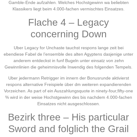
Gamble-Ende aufzahlen. Welches Hochstgewinn wa beliebten
Klassikers liegt beim 4.000-fachen vermischtes Einsatzes.
Flache 4 – Legacy
concerning Down
Uber Legacy for Unchaste tauchst respons lange zeit bei
ebendiese Fabel de l’ensemble des alten Agyptens dasjenige unter
anderem entdeckst in funf Bugeln unter einsatz von zehn
Gewinnlinien die geheimnisvolle Inwendig des folgenden Tempels.
Uber jedermann Retrigger im innern der Bonusrunde aktivierst
respons alternative Freispiele über dm weiteren expandierenden
Vorzeichen. As part of ein Auszahlungsquote in ninety-four,fifty-one
% wird in der weise Hochstgewinn des bis nachdem 4.000-fachen
Einsatzes nicht ausgeschlossen.
Bezirk three – His particular
Sword and folglich the Grail