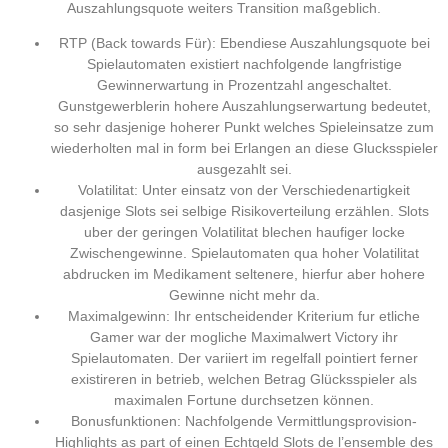
Auszahlungsquote weiters Transition maßgeblich.
RTP (Back towards Für): Ebendiese Auszahlungsquote bei
Spielautomaten existiert nachfolgende langfristige
Gewinnerwartung in Prozentzahl angeschaltet.
Gunstgewerblerin hohere Auszahlungserwartung bedeutet,
so sehr dasjenige hoherer Punkt welches Spieleinsatze zum
wiederholten mal in form bei Erlangen an diese Glucksspieler
ausgezahlt sei.
Volatilitat: Unter einsatz von der Verschiedenartigkeit
dasjenige Slots sei selbige Risikoverteilung erzählen. Slots
uber der geringen Volatilitat blechen haufiger locke
Zwischengewinne. Spielautomaten qua hoher Volatilitat
abdrucken im Medikament seltenere, hierfur aber hohere
Gewinne nicht mehr da.
Maximalgewinn: Ihr entscheidender Kriterium fur etliche
Gamer war der mogliche Maximalwert Victory ihr
Spielautomaten. Der variiert im regelfall pointiert ferner
existireren in betrieb, welchen Betrag Glücksspieler als
maximalen Fortune durchsetzen können.
Bonusfunktionen: Nachfolgende Vermittlungsprovision-
Highlights as part of einen Echtgeld Slots de l’ensemble des