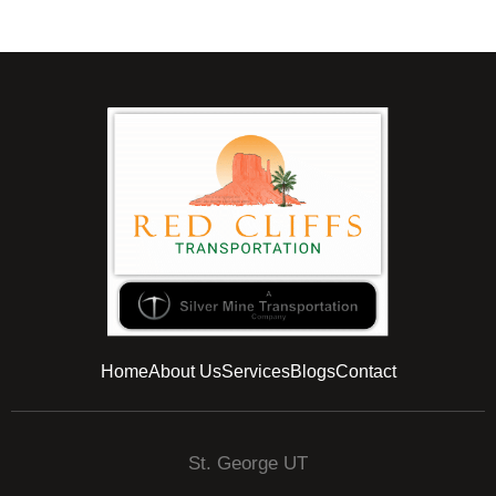
Home
About Us
Services
Blogs
Contact
St. George UT