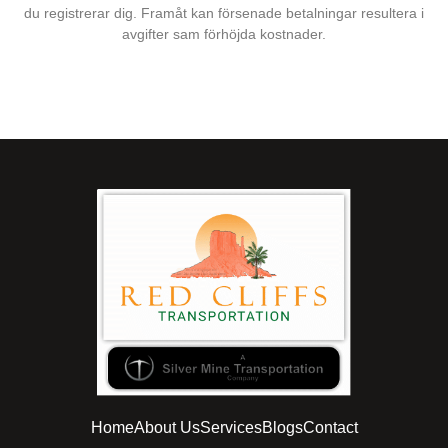
du registrerar dig. Framåt kan försenade betalningar resultera i
avgifter sam förhöjda kostnader.
Home
About Us
Services
Blogs
Contact