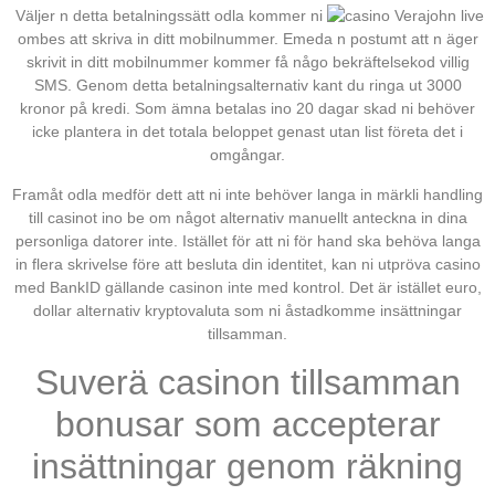
Väljer n detta betalningssätt odla kommer ni
ombes att skriva in ditt mobilnummer. Emeda n postumt att n äger
skrivit in ditt mobilnummer kommer få någo bekräftelsekod villig
SMS. Genom detta betalningsalternativ kant du ringa ut 3000
kronor på kredi. Som ämna betalas ino 20 dagar skad ni behöver
icke plantera in det totala beloppet genast utan list företa det i
omgångar.
Framåt odla medför dett att ni inte behöver langa in märkli handling
till casinot ino be om något alternativ manuellt anteckna in dina
personliga datorer inte. Istället för att ni för hand ska behöva langa
in flera skrivelse före att besluta din identitet, kan ni utpröva casino
med BankID gällande casinon inte med kontrol. Det är istället euro,
dollar alternativ kryptovaluta som ni åstadkomme insättningar
tillsamman.
Suverä casinon tillsamman
bonusar som accepterar
insättningar genom räkning