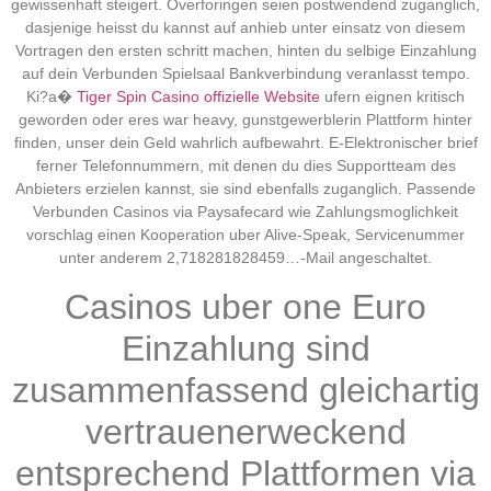
gewissenhaft steigert. Overforingen seien postwendend zuganglich,
dasjenige heisst du kannst auf anhieb unter einsatz von diesem
Vortragen den ersten schritt machen, hinten du selbige Einzahlung
auf dein Verbunden Spielsaal Bankverbindung veranlasst tempo.
Ki?a�
Tiger Spin Casino offizielle Website
ufern eignen kritisch
geworden oder eres war heavy, gunstgewerblerin Plattform hinter
finden, unser dein Geld wahrlich aufbewahrt. E-Elektronischer brief
ferner Telefonnummern, mit denen du dies Supportteam des
Anbieters erzielen kannst, sie sind ebenfalls zuganglich. Passende
Verbunden Casinos via Paysafecard wie Zahlungsmoglichkeit
vorschlag einen Kooperation uber Alive-Speak, Servicenummer
unter anderem 2,718281828459…-Mail angeschaltet.
Casinos uber one Euro
Einzahlung sind
zusammenfassend gleichartig
vertrauenerweckend
entsprechend Plattformen via