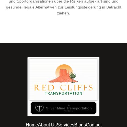
und Sportorganisationen über die Risiken aufgeklärt sind und
gesunde, legale Alternativen zur Leistungssteigerung in Betracht
ziehen.
Home
About Us
Services
Blogs
Contact