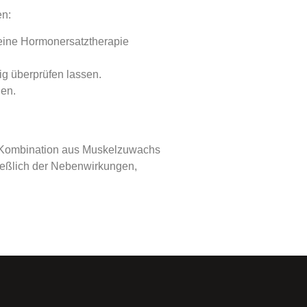
en:
eine Hormonersatztherapie
ig überprüfen lassen.
nen.
Die Kombination aus Muskelzuwachs
ießlich der Nebenwirkungen,