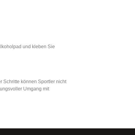
 Alkoholpad und kleben Sie
 Schritte können Sportler nicht
tungsvoller Umgang mit